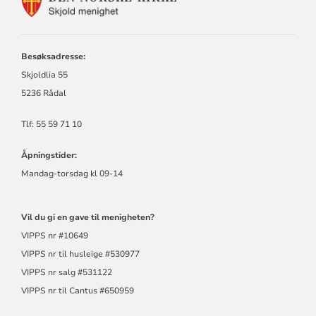
FOR
SKJOLD
MENIGHET
Besøksadresse:
Skjoldlia 55
5236 Rådal
Tlf: 55 59 71 10
Åpningstider:
Mandag-torsdag kl 09-14
Vil du gi en gave til menigheten?
VIPPS nr #10649
VIPPS nr til husleige #530977
VIPPS nr salg #531122
VIPPS nr til Cantus #650959