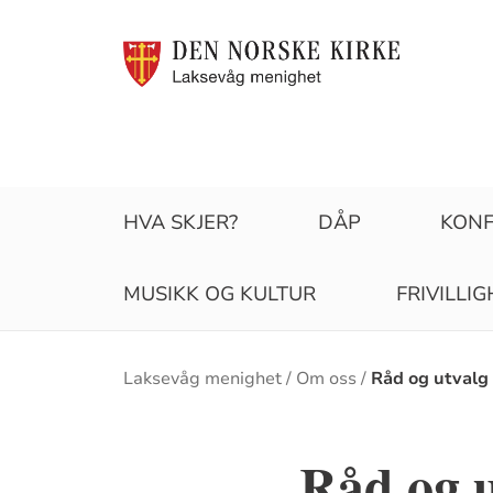
HVA SKJER?
DÅP
KONF
MUSIKK OG KULTUR
FRIVILLI
Brødsmulesti
Laksevåg menighet
Om oss
Råd og utvalg
Råd og u