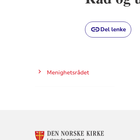
Del lenke
Menighetsrådet
KONTAKTINF
FOR