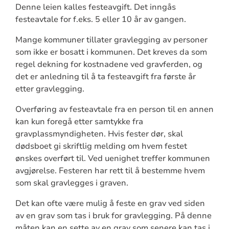
Denne leien kalles festeavgift. Det inngås
festeavtale for f.eks. 5 eller 10 år av gangen.
Mange kommuner tillater gravlegging av personer
som ikke er bosatt i kommunen. Det kreves da som
regel dekning for kostnadene ved gravferden, og
det er anledning til å ta festeavgift fra første år
etter gravlegging.
Overføring av festeavtale fra en person til en annen
kan kun foregå etter samtykke fra
gravplassmyndigheten. Hvis fester dør, skal
dødsboet gi skriftlig melding om hvem festet
ønskes overført til. Ved uenighet treffer kommunen
avgjørelse. Festeren har rett til å bestemme hvem
som skal gravlegges i graven.
Det kan ofte være mulig å feste en grav ved siden
av en grav som tas i bruk for gravlegging. På denne
måten kan en sette av en grav som senere kan tas i