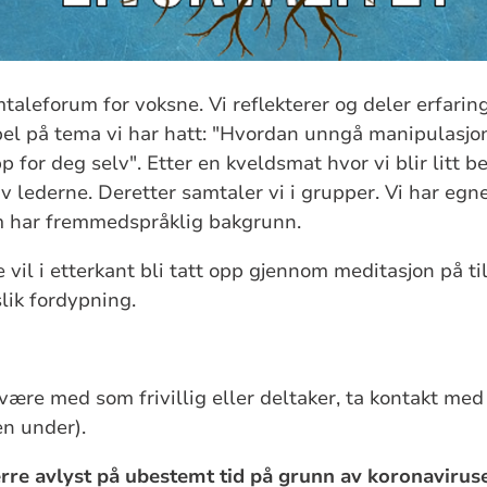
amtaleforum for voksne. Vi reflekterer og deler erfari
pel på tema vi har hatt: "Hvordan unngå manipulasjo
p for deg selv". Etter en kveldsmat hvor vi blir litt be
av lederne. Deretter samtaler vi i grupper. Vi har eg
m har fremmedspråklig bakgrunn.
 vil i etterkant bli tatt opp gjennom meditasjon på t
lik fordypning.
ære med som frivillig eller deltaker, ta kontakt me
en under).
erre avlyst på ubestemt tid på grunn av koronavirus