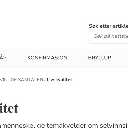
Søk etter artik
ÅP
KONFIRMASJON
BRYLLUP
VIKTIGE SAMTALEN
Livskvalitet
itet
nmenneskelige temakvelder om selvinnsik