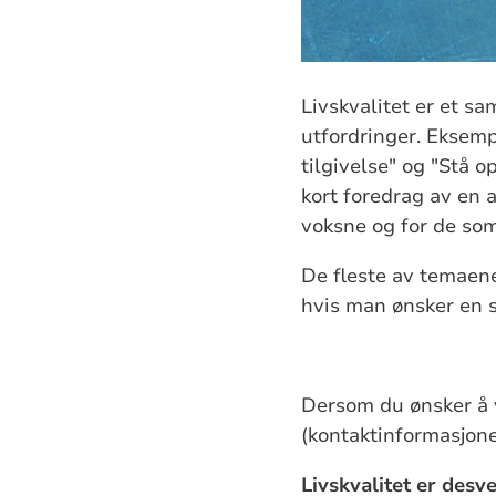
Livskvalitet er et s
utfordringer. Eksem
tilgivelse" og "Stå op
kort foredrag av en 
voksne og for de so
De fleste av temaene
hvis man ønsker en s
Dersom du ønsker å v
(kontaktinformasjon
Livskvalitet er desv