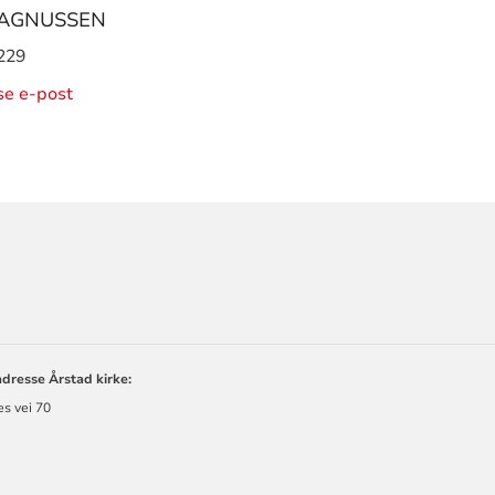
AGNUSSEN
229
ise e-post
ORMASJON
dresse Årstad kirke:
es vei 70