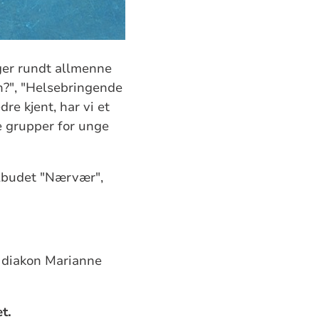
nger rundt allmenne
n?", "Helsebringende
dre kjent, har vi et
ne grupper for unge
ilbudet "Nærvær",
d diakon Marianne
et.