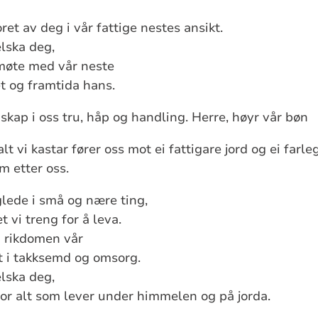
oret av deg i vår fattige nestes ansikt.
elska deg,
 møte med vår neste
et og framtida hans.
skap i oss tru, håp og handling. Herre, høyr vår bøn
lt vi kastar fører oss mot ei fattigare jord og ei farle
m etter oss.
glede i små og nære ting,
t vi treng for å leva.
ra rikdomen vår
et i takksemd og omsorg.
elska deg,
 for alt som lever under himmelen og på jorda.