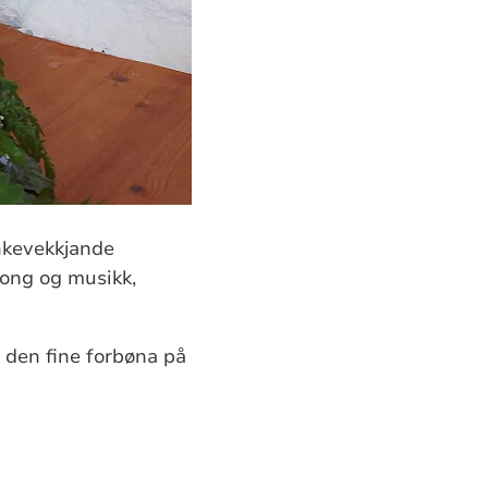
ankevekkjande
song og musikk,
a den fine forbøna på