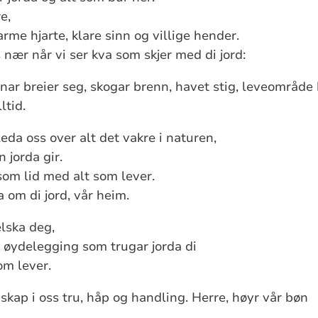
e,
rme hjarte, klare sinn og villige hender.
 nær når vi ser kva som skjer med di jord:
nar breier seg, skogar brenn, havet stig, leveområde b
ltid.
leda oss over alt det vakre i naturen,
 jorda gir.
 som lid med alt som lever.
na om di jord, vår heim.
elska deg,
l øydelegging som trugar jorda di
om lever.
skap i oss tru, håp og handling. Herre, høyr vår bøn