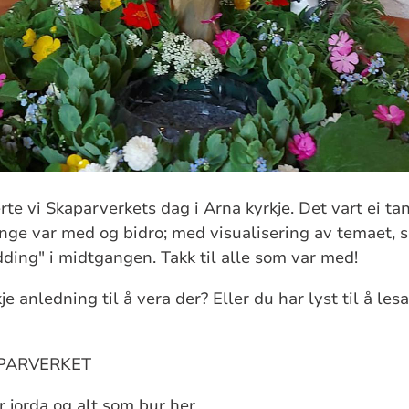
rte vi Skaparverkets dag i Arna kyrkje. Det vart ei t
nge var med og bidro; med visualisering av temaet, 
ding" i midtgangen. Takk til alle som var med!
e anledning til å vera der? Eller du har lyst til å les
APARVERKET
er jorda og alt som bur her.