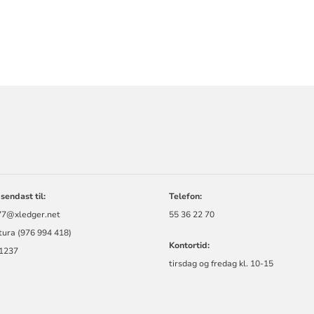
ORMASJON
sendast til:
Telefon:
7@xledger.net
55 36 22 70
tura (976 994 418)
Kontortid:
1237
tirsdag og fredag kl. 10-15