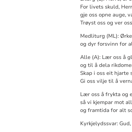
For livets skuld, Herr
gje oss opne auge, va
Trøyst oss og ver oss
Medliturg (ML): Ørke
og dyr forsvinn for al
Alle (A): Lær oss å g
og til å dela rikdomen
Skap i oss eit hjarte
Gi oss vilje til å ver
Lær oss å frykta og 
så vi kjempar mot al
og framtida for alt s
Kyrkjelydssvar: Gud, 