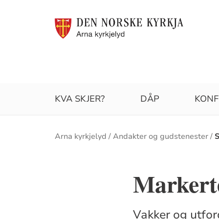
KVA SKJER?
DÅP
KONF
Brødsmulesti
Arna kyrkjelyd
Andakter og gudstenester
S
Markert
Vakker og utfo