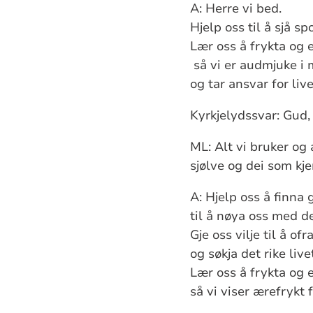
A: Herre vi bed.
Hjelp oss til å sjå sp
Lær oss å frykta og 
så vi er audmjuke i
og tar ansvar for liv
Kyrkjelydssvar: Gud, 
ML: Alt vi bruker og a
sjølve og dei som kje
A: Hjelp oss å finna 
til å nøya oss med de
Gje oss vilje til å of
og søkja det rike liv
Lær oss å frykta og 
så vi viser ærefrykt