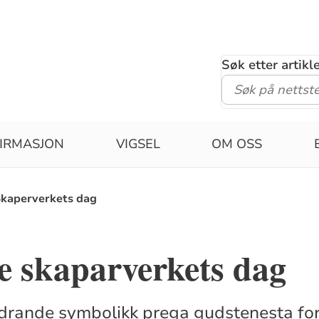
Søk etter artik
IRMASJON
VIGSEL
OM OSS
kaperverkets dag
e skaparverkets dag
rdrande symbolikk prega gudstenesta fo