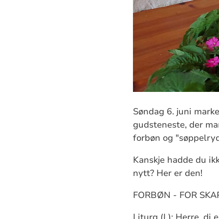
Søndag 6. juni marke
gudsteneste, der ma
forbøn og "søppelryd
Kanskje hadde du ikkj
nytt? Her er den!
FORBØN - FOR SK
Liturg (L): Herre, di 