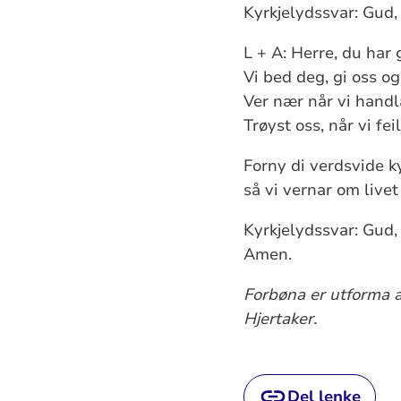
Kyrkjelydssvar: Gud, 
L + A: Herre, du har 
Vi bed deg, gi oss o
Ver nær når vi handla
Trøyst oss, når vi feil
Forny di verdsvide ky
så vi vernar om live
Kyrkjelydssvar: Gud, 
Amen.
Forbøna er utforma av
Hjertaker.
Del lenke