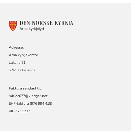
KONTAKTINFORMASJON
FOR
ARNA
SOKN
Adresse:
Arna kyrkjekontor
Lakslia 21
5261 Indre Arna
Faktura sendast til:
mb.22677@xledger.net
EHF-faktura (976 994 418)
VIPPS 11237