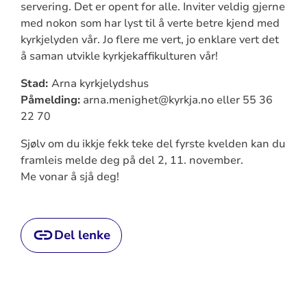
servering. Det er opent for alle. Inviter veldig gjerne
med nokon som har lyst til å verte betre kjend med
kyrkjelyden vår. Jo flere me vert, jo enklare vert det
å saman utvikle kyrkjekaffikulturen vår!
Stad:
Arna kyrkjelydshus
Påmelding:
arna.menighet@kyrkja.no eller 55 36
22 70
Sjølv om du ikkje fekk teke del fyrste kvelden kan du
framleis melde deg på del 2, 11. november.
Me vonar å sjå deg!
Del lenke