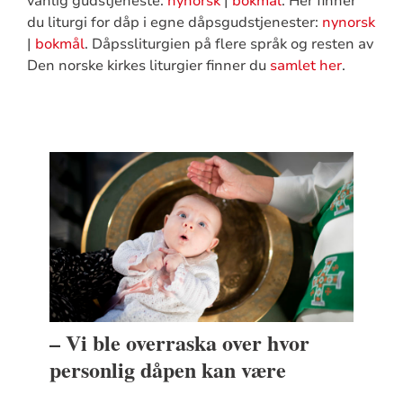
vanlig gudstjeneste:
nynorsk
|
bokmål
. Her finner
du liturgi for dåp i egne dåpsgudstjenester:
nynorsk
|
bokmål
. Dåpssliturgien på flere språk og resten av
Den norske kirkes liturgier finner du
samlet her
.
– Vi ble overraska over hvor
personlig dåpen kan være