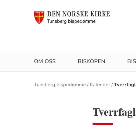
OM OSS
BISKOPEN
BI
Brødsmulesti
Tunsberg bispedømme
Kalender
Tverrfagl
Tverrfagl