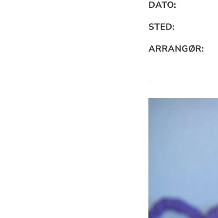
Praktisk
DATO:
informa
STED:
ARRANGØR: