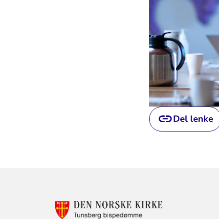
Del lenke
Relevant
KONTAKTINF
FOR