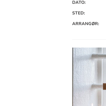
Praktisk
DATO:
informa
STED:
ARRANGØR: