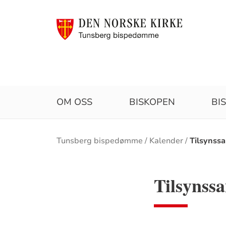
OM OSS
BISKOPEN
BI
Brødsmulesti
Tunsberg bispedømme
Kalender
Tilsynss
Tilsynssa