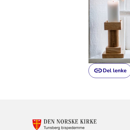
Del lenke
Relevant
KONTAKTINF
FOR