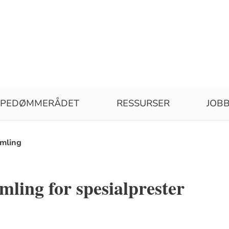
SPEDØMMERÅDET
RESSURSER
JOBB
amling
mling for spesialprester