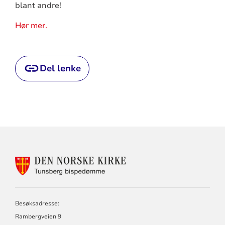
blant andre!
Hør mer.
Del lenke
KONTAKTINFORMASJON
FOR
TUNSBERG
BISPEDØMME
Besøksadresse:
Rambergveien 9