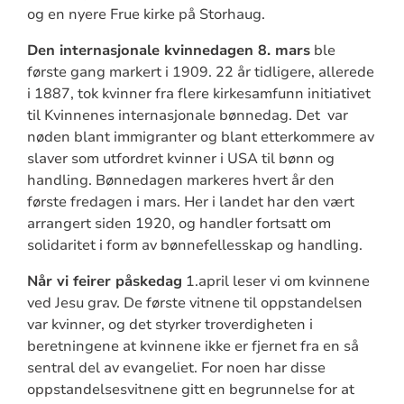
og en nyere Frue kirke på Storhaug.
Den internasjonale kvinnedagen 8. mars
ble
første gang markert i 1909. 22 år tidligere, allerede
i 1887, tok kvinner fra flere kirkesamfunn initiativet
til Kvinnenes internasjonale bønnedag. Det var
nøden blant immigranter og blant etterkommere av
slaver som utfordret kvinner i USA til bønn og
handling. Bønnedagen markeres hvert år den
første fredagen i mars. Her i landet har den vært
arrangert siden 1920, og handler fortsatt om
solidaritet i form av bønnefellesskap og handling.
Når vi feirer påskedag
1.april leser vi om kvinnene
ved Jesu grav. De første vitnene til oppstandelsen
var kvinner, og det styrker troverdigheten i
beretningene at kvinnene ikke er fjernet fra en så
sentral del av evangeliet. For noen har disse
oppstandelsesvitnene gitt en begrunnelse for at