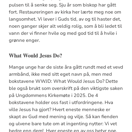
pulsen til å senke seg. Sju år som biskop har gått
fort. Restaureringen av kirka her lærte meg noe om
langsomhet. Vi lever i Guds tid, av og til haster det,
noen ganger skjer alt veldig rolig, som å bli ledet til
vann der vi finner hvile og med god tid til å hvile i
grønne enger.
What Would Jesus Do?
Mange unge har de siste åra gått rundt med et vevd
armbånd, ikke med sitt eget navn på, men med
bokstavene WWJD: What Would Jesus Do? Dette
ble også brukt som overskrift på den viktigste saken
på Ungdommens Kirkemøte i 2025. De 4
bokstavene holder oss fast i utfordringene. Hva
ville Jesus ha gjort? Hvert eneste menneske er
skapt av Gud med mening og vilje. Så kan fienden
og ulvene bare tute om at ingenting nytter: Vi vet
bedre enn dem! Hver eneste en av oss betyr noe.