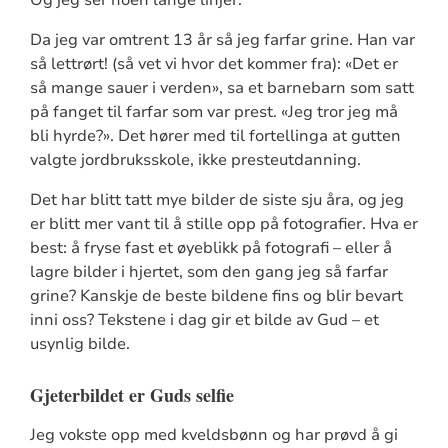
Da jeg var omtrent 13 år så jeg farfar grine. Han var
så lettrørt! (så vet vi hvor det kommer fra): «Det er
så mange sauer i verden», sa et barnebarn som satt
på fanget til farfar som var prest. «Jeg tror jeg må
bli hyrde?». Det hører med til fortellinga at gutten
valgte jordbruksskole, ikke presteutdanning.
Det har blitt tatt mye bilder de siste sju åra, og jeg
er blitt mer vant til å stille opp på fotografier. Hva er
best: å fryse fast et øyeblikk på fotografi – eller å
lagre bilder i hjertet, som den gang jeg så farfar
grine? Kanskje de beste bildene fins og blir bevart
inni oss? Tekstene i dag gir et bilde av Gud – et
usynlig bilde.
Gjeterbildet er Guds selfie
Jeg vokste opp med kveldsbønn og har prøvd å gi