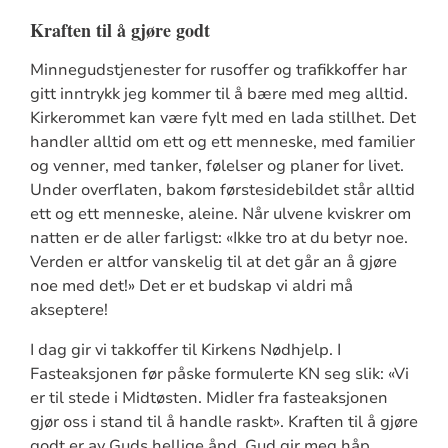
Kraften til å gjøre godt
Minnegudstjenester for rusoffer og trafikkoffer har
gitt inntrykk jeg kommer til å bære med meg alltid.
Kirkerommet kan være fylt med en lada stillhet. Det
handler alltid om ett og ett menneske, med familier
og venner, med tanker, følelser og planer for livet.
Under overflaten, bakom førstesidebildet står alltid
ett og ett menneske, aleine. Når ulvene kviskrer om
natten er de aller farligst: «Ikke tro at du betyr noe.
Verden er altfor vanskelig til at det går an å gjøre
noe med det!» Det er et budskap vi aldri må
akseptere!
I dag gir vi takkoffer til Kirkens Nødhjelp. I
Fasteaksjonen før påske formulerte KN seg slik: «Vi
er til stede i Midtøsten. Midler fra fasteaksjonen
gjør oss i stand til å handle raskt». Kraften til å gjøre
godt er av Guds hellige ånd. Gud gir meg håp