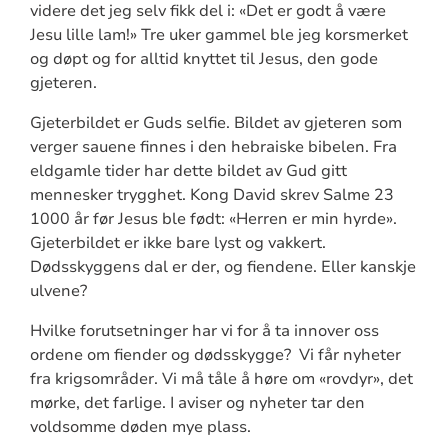
videre det jeg selv fikk del i: «Det er godt å være
Jesu lille lam!» Tre uker gammel ble jeg korsmerket
og døpt og for alltid knyttet til Jesus, den gode
gjeteren.
Gjeterbildet er Guds selfie. Bildet av gjeteren som
verger sauene finnes i den hebraiske bibelen. Fra
eldgamle tider har dette bildet av Gud gitt
mennesker trygghet. Kong David skrev Salme 23
1000 år før Jesus ble født: «Herren er min hyrde».
Gjeterbildet er ikke bare lyst og vakkert.
Dødsskyggens dal er der, og fiendene. Eller kanskje
ulvene?
Hvilke forutsetninger har vi for å ta innover oss
ordene om fiender og dødsskygge? Vi får nyheter
fra krigsområder. Vi må tåle å høre om «rovdyr», det
mørke, det farlige. I aviser og nyheter tar den
voldsomme døden mye plass.