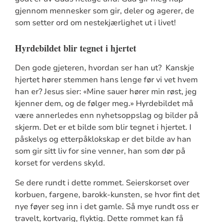
gjennom mennesker som gir, deler og agerer, de
som setter ord om nestekjærlighet ut i livet!
Hyrdebildet blir tegnet i hjertet
Den gode gjeteren, hvordan ser han ut? Kanskje
hjertet hører stemmen hans lenge før vi vet hvem
han er? Jesus sier: «Mine sauer hører min røst, jeg
kjenner dem, og de følger meg.» Hyrdebildet må
være annerledes enn nyhetsoppslag og bilder på
skjerm. Det er et bilde som blir tegnet i hjertet. I
påskelys og etterpåklokskap er det bilde av han
som gir sitt liv for sine venner, han som dør på
korset for verdens skyld.
Se dere rundt i dette rommet. Seierskorset over
korbuen, fargene, barokk-kunsten, se hvor fint det
nye føyer seg inn i det gamle. Så mye rundt oss er
travelt, kortvarig, flyktig. Dette rommet kan få