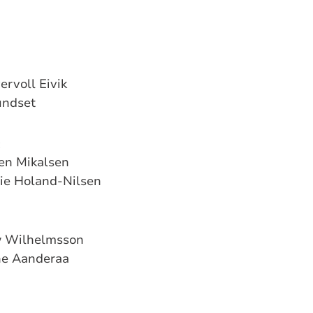
ervoll Eivik
Sundset
:
een Mikalsen
rie Holand-Nilsen
w Wilhelmsson
ine Aanderaa