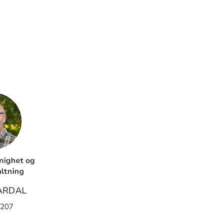
nighet og
altning
ARDAL
 207