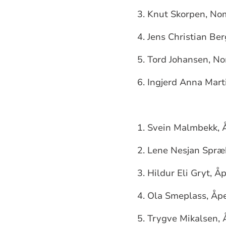
3. Knut Skorpen, No
4. Jens Christian Be
5. Tord Johansen, N
6. Ingjerd Anna Mar
1. Svein Malmbekk, 
2. Lene Nesjan Spræ
3. Hildur Eli Gryt, Å
4. Ola Smeplass, Åpe
5. Trygve Mikalsen, 