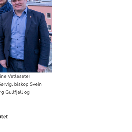
ne Vetleseter
ørvig, biskop Svein
g Gullfjell og
tet