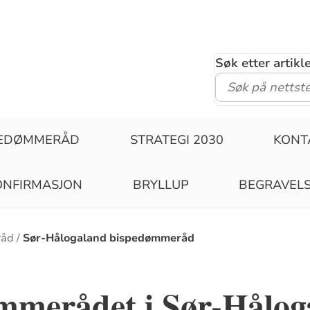
Søk etter artik
PEDØMMERÅD
STRATEGI 2030
KONT
ONFIRMASJON
BRYLLUP
BEGRAVEL
råd
Sør-Hålogaland bispedømmeråd
mmerådet i Sør-Hålog