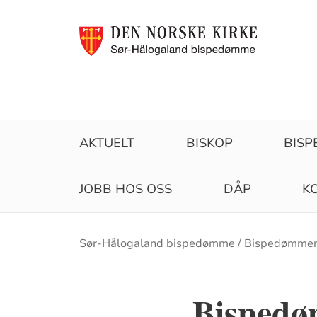
AKTUELT
BISKOP
BIS
JOBB HOS OSS
DÅP
K
Brødsmulesti
Sør-Hålogaland bispedømme
Bispedømme
Bispedø