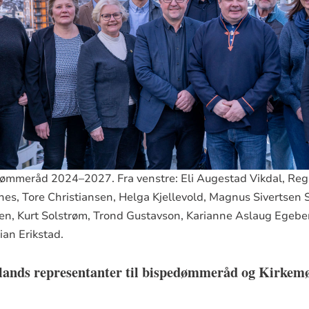
mmeråd 2024–2027. Fra venstre: Eli Augestad Vikdal, Regi
es, Tore Christiansen, Helga Kjellevold, Magnus Sivertsen S
zen, Kurt Solstrøm, Trond Gustavson, Karianne Aslaug Egeber
tian Erikstad.
lands representanter til bispedømmeråd og Kirkemø