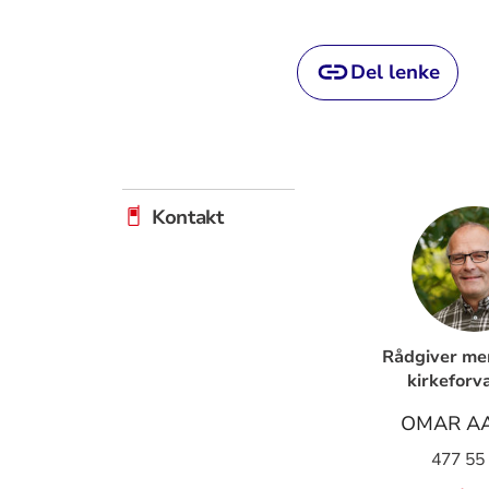
Del lenke
Kontakt
Rådgiver me
kirkeforv
OMAR A
477 55