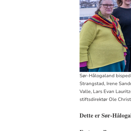
Sør-Hålogaland bispedø
Strangstad, Irene Sandn
Valle, Lars Evan Laurit
stiftsdirektør Ole Chris
Dette er Sør-Håloga