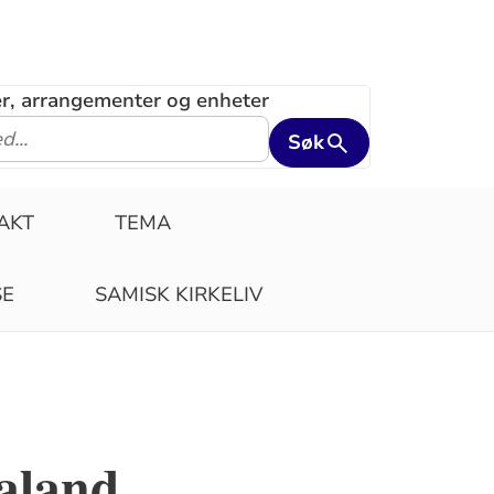
ler, arrangementer og enheter
Søk
AKT
TEMA
SE
SAMISK KIRKELIV
aland