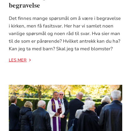
begravelse
R
S
Det finnes mange spørsmål om å være i begravelse
So
Et
i kirken, men få fasitsvar. Her har vi samlet noen
sa
so
vanlige spørsmål og noen råd til svar. Hva sier man
mi
me
til de som er pårørende? Hvilket antrekk kan du ha?
st
er
Kan jeg ta med barn? Skal jeg ta med blomster?
be
LE
LES MER
LE