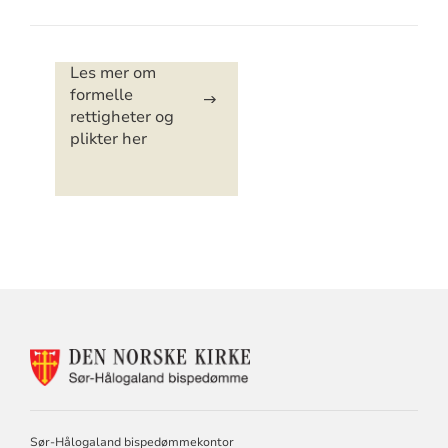
Artikkelsnarveger
Les mer om
formelle
rettigheter og
plikter her
KONTAKTINFORMASJON
FOR
DEN
NORSKE
KIRKE,
Sør-Hålogaland bispedømmekontor