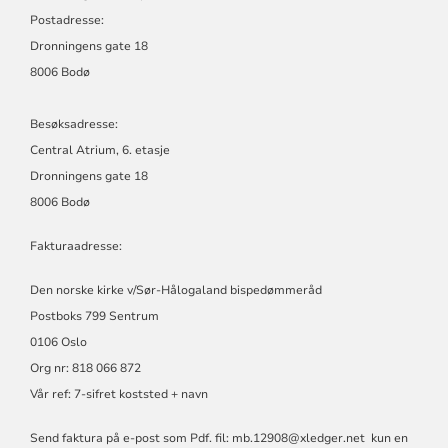
SØR-
Postadresse:
HÅLOGALAND
BISPEDØMME
Dronningens gate 18
8006 Bodø
Besøksadresse:
Central Atrium, 6. etasje
Dronningens gate 18
8006 Bodø
Fakturaadresse:
Den norske kirke v/Sør-Hålogaland bispedømmeråd
Postboks 799 Sentrum
0106 Oslo
Org nr: 818 066 872
Vår ref: 7-sifret koststed + navn
Send faktura på e-post som Pdf. fil:
mb.12908@xledger.net
kun en