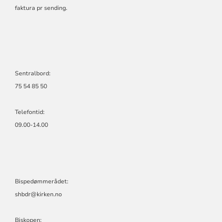
faktura pr sending.
Sentralbord:
75 54 85 50
Telefontid:
09.00-14.00
Bispedømmerådet:
shbdr@kirken.no
Biskopen: