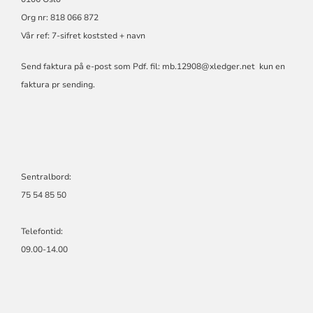
Org nr: 818 066 872
Vår ref: 7-sifret koststed + navn
Send faktura på e-post som Pdf. fil:
mb.12908@xledger.net
kun en
faktura pr sending.
Sentralbord:
75 54 85 50
Telefontid:
09.00-14.00