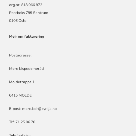
org.nr: 818 066 872
Postboks 799 Sentrum
0106 Oslo
Meir om fakturering
Postadresse:
Møre bispedømeråd
Moldetrappa 1
6415 MOLDE
E-post:
more.bdr@kyrkja.no
Tlf: 71 25 06 70
Telefontider: