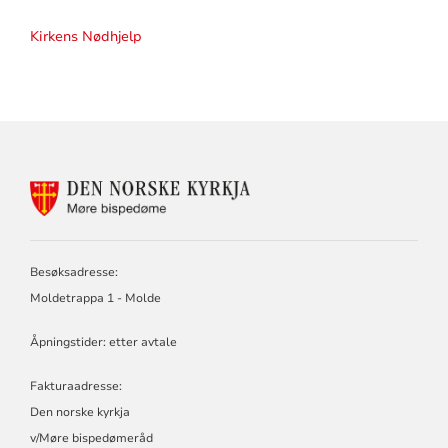
Kirkens Nødhjelp
KONTAKTINFORMASJON
FOR
MØRE
BISPEDØMERÅD
-
Besøksadresse:
MØRE
Moldetrappa 1 - Molde
BISKOP
Åpningstider: etter avtale
Fakturaadresse:
Den norske kyrkja
v/Møre bispedømeråd