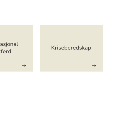
asjonal
Kriseberedskap
tferd