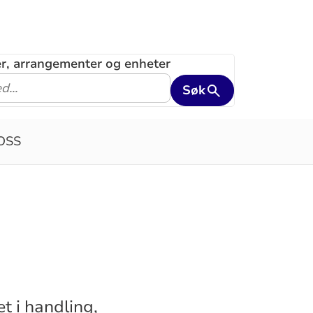
ler, arrangementer og enheter
Søk
OSS
t i handling,