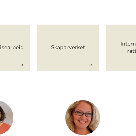
Intern
isearbeid
Skaparverket
ret