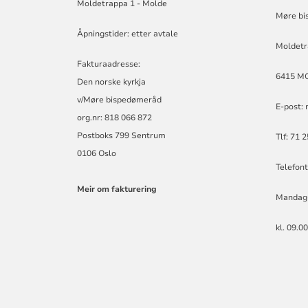
Moldetrappa 1 - Molde
BISKOP
Møre bi
Åpningstider: etter avtale
Moldetr
Fakturaadresse:
6415 M
Den norske kyrkja
v/Møre bispedømeråd
E-post:
org.nr: 818 066 872
Postboks 799 Sentrum
Tlf: 71 
0106 Oslo
Telefont
Meir om fakturering
Mandag
kl. 09.0