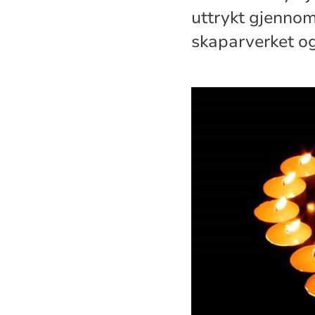
uttrykt gjennom
skaparverket og