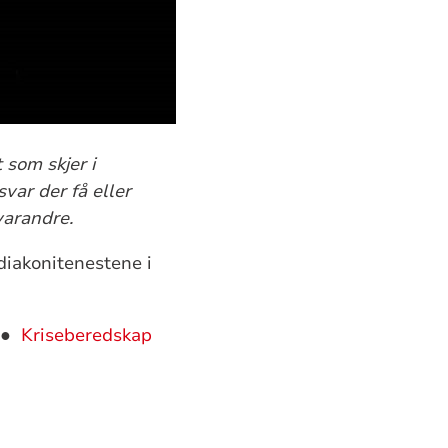
t som skjer i
svar der få eller
varandre.
diakonitenestene i
●
Kriseberedskap