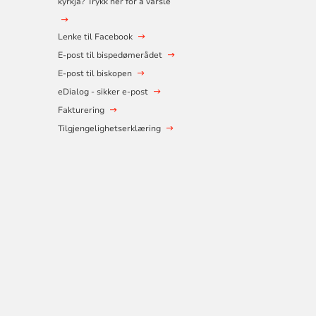
kyrkja? Trykk her for å varsle
Lenke til Facebook
E-post til bispedømerådet
E-post til biskopen
eDialog - sikker e-post
Fakturering
Tilgjengelighetserklæring