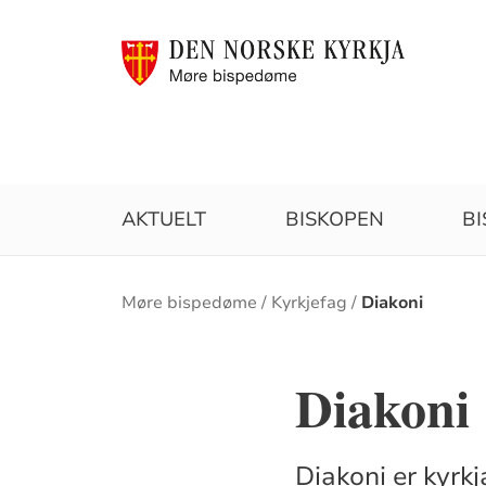
AKTUELT
BISKOPEN
B
Brødsmulesti
Møre bispedøme
Kyrkjefag
Diakoni
Diakoni
Diakoni er kyrkj