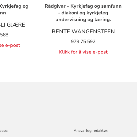
Kyrkjefag og
Rådgivar - Kyrkjefag og samfunn
unn
- diakoni og kyrkjeleg
undervisning og læring.
LI GJÆRE
BENTE WANGENSTEEN
 568
979 75 592
ise e-post
Klikk for å vise e-post
ORMASJON
D
esse:
Ansvarleg redaktør: