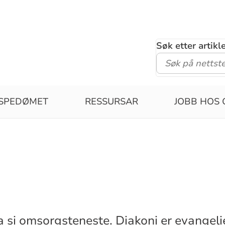
Søk etter artik
ISPEDØMET
RESSURSAR
JOBB HOS 
a si omsorgsteneste. Diakoni er evangelie