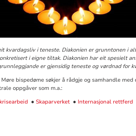
 eit kvardagsliv i teneste. Diakonien er grunntonen i al
onkretisert i eigne tiltak.
Diakonien har eit spesielt an
grunnleggjande er gjensidig teneste og vørdnad for k
i Møre bispedøme søkjer å rådgje og samhandle med 
trale oppgåver som m.a.:
krisearbeid
●
Skaparverket
●
Internasjonal rettferd