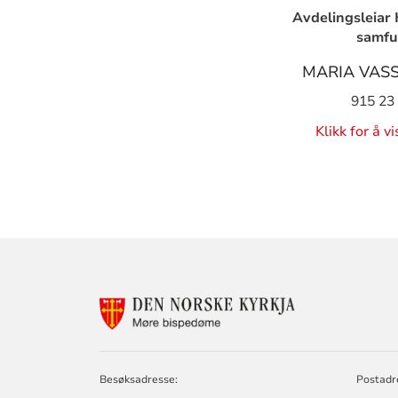
Avdelingsleiar 
samf
MARIA VASS
915 23
Klikk for å v
KONTAKTINF
FOR
MØRE
BISPEDØMERÅ
-
Besøksadresse:
Postadr
MØRE