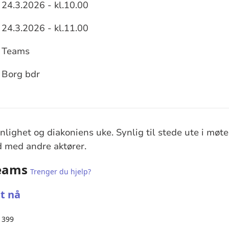
24.3.2026 - kl.10.00
sjon
24.3.2026 - kl.11.00
Teams
Borg bdr
lighet og diakoniens uke. Synlig til stede ute i m
d med andre aktører.
Teams
Trenger du hjelp?
t nå
 399