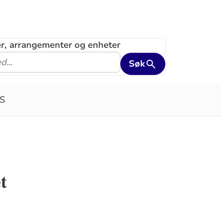
ler, arrangementer og enheter
Søk
S
t