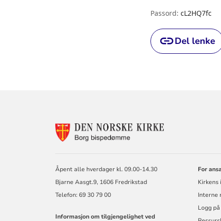
Passord:
cL2HQ7fc
Del lenke
Relevant
KONTAKTINF
FOR
BORG
BISKOP
OG
Åpent alle hverdager kl. 09.00-14.30
For ans
BISPEDØMME
Bjarne Aasgt.9, 1606 Fredrikstad
Kirkens 
Telefon: 69 30 79 00
Interne
Logg på
Informasjon om tilgjengelighet ved
Ressurs