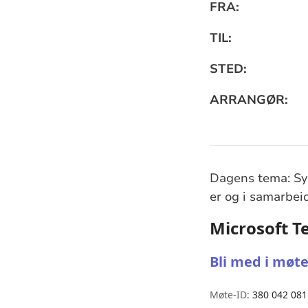
Praktisk
FRA:
informa
TIL:
STED:
ARRANGØR:
Dagens tema: Syn
er og i samarbei
Microsoft 
Bli med i møte
Møte-ID:
380 042 081