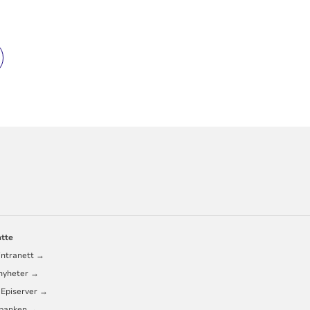
ORMASJON
atte
RÅD
intranett →
 nyheter →
 Episerver →
banken →