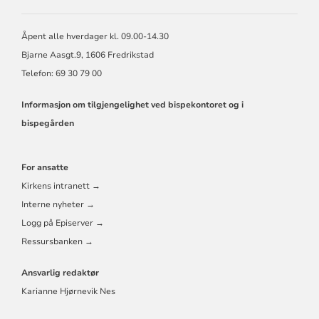
BORG
BISKOP
OG
Åpent alle hverdager kl. 09.00-14.30
BISPEDØMMERÅD
Bjarne Aasgt.9, 1606 Fredrikstad
Telefon: 69 30 79 00
Informasjon om tilgjengelighet ved bispekontoret og i
bispegården
For ansatte
Kirkens intranett →
Interne nyheter →
Logg på Episerver →
Ressursbanken →
Ansvarlig redaktør
Karianne Hjørnevik Nes