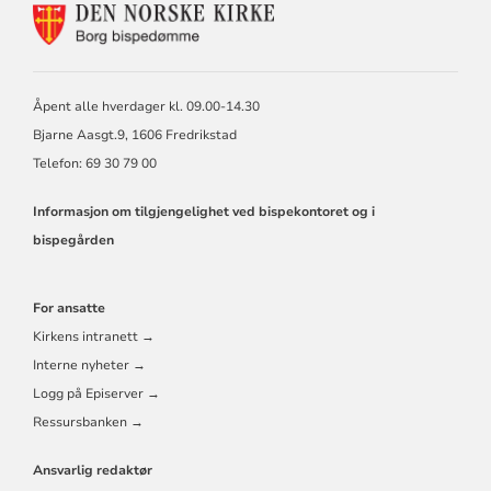
KONTAKTINFORMASJON
FOR
BORG
BISKOP
OG
Åpent alle hverdager kl. 09.00-14.30
BISPEDØMMERÅD
Bjarne Aasgt.9, 1606 Fredrikstad
Telefon: 69 30 79 00
Informasjon om tilgjengelighet ved bispekontoret og i
bispegården
For ansatte
Kirkens intranett →
Interne nyheter →
Logg på Episerver →
Ressursbanken →
Ansvarlig redaktør