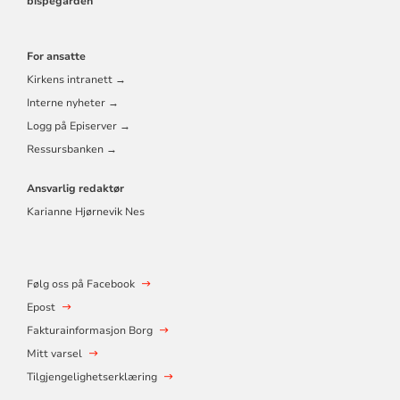
bispegården
For ansatte
Kirkens intranett →
Interne nyheter →
Logg på Episerver →
Ressursbanken →
Ansvarlig redaktør
Karianne Hjørnevik Nes
Følg oss på Facebook
Epost
Fakturainformasjon Borg
Mitt varsel
Tilgjengelighetserklæring