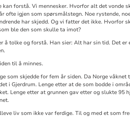
e kan forstå. Vi mennesker. Hvorfor alt det vonde sk
står ofte igjen som spørsmålstegn. Noe rystende, n
ndrende har skjedd. Og vi fatter det ikke. Hvorfor s
 som ble den som skulle ta imot?
å tolke og forstå. Han sier: Alt har sin tid. Det er 
n.
tiden til å minnes.
ige som skjedde for fem år siden. Da Norge våknet t
det i Gjerdrum. Lenge etter at de som bodde i omr
et. Lenge etter at grunnen gav etter og slukte 95 h
net.
leve liv som ikke var ferdige. Til og med et som f