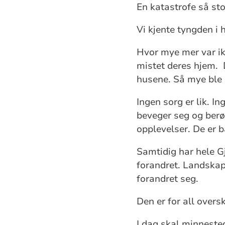
En katastrofe så sto
Vi kjente tyngden i 
Hvor mye mer var ik
mistet deres hjem.
husene. Så mye ble b
Ingen sorg er lik. I
beveger seg og berør
opplevelser. De er b
Samtidig har hele Gj
forandret. Landskap
forandret seg.
Den er for all overs
I dag skal minneste