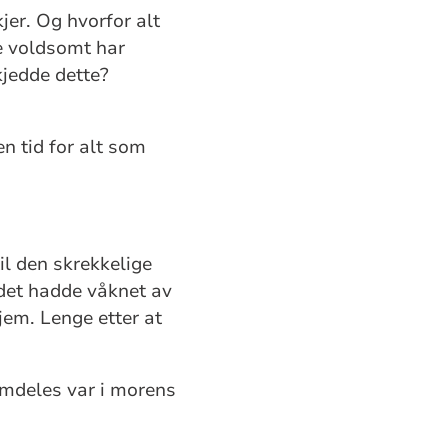
jer. Og hvorfor alt
oe voldsomt har
kjedde dette?
en tid for alt som
il den skrekkelige
ådet hadde våknet av
jem. Lenge etter at
remdeles var i morens