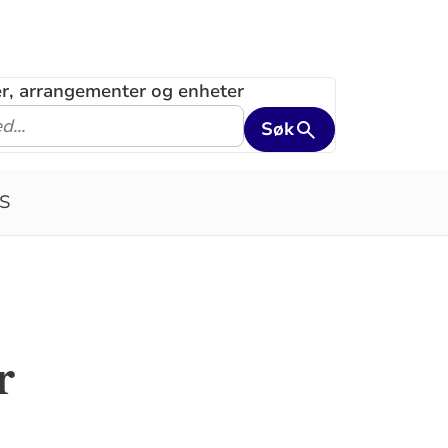
ler, arrangementer og enheter
Søk
S
r