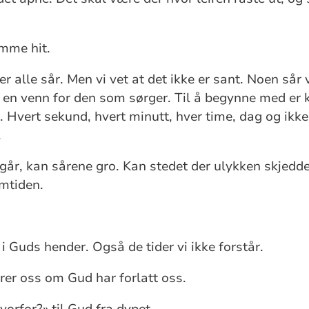
omme hit.
er alle sår. Men vi vet at det ikke er sant. Noen sår v
i en venn for den som sørger. Til å begynne med er 
n. Hvert sekund, hvert minutt, hver time, dag og ikke
.
år, kan sårene gro. Kan stedet der ulykken skjedde b
amtiden.
 i Guds hender. Også de tider vi ikke forstår.
rer oss om Gud har forlatt oss.
vorfor?» til Gud fra dypet.