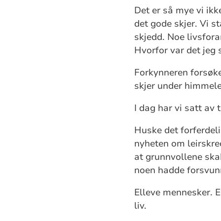
Det er så mye vi ikk
det gode skjer. Vi 
skjedd. Noe livsfora
Hvorfor var det jeg
Forkynneren forsøker 
skjer under himmele
I dag har vi satt av 
Huske det forferdel
nyheten om leirskre
at grunnvollene skak
noen hadde forsvun
Elleve mennesker. El
liv.