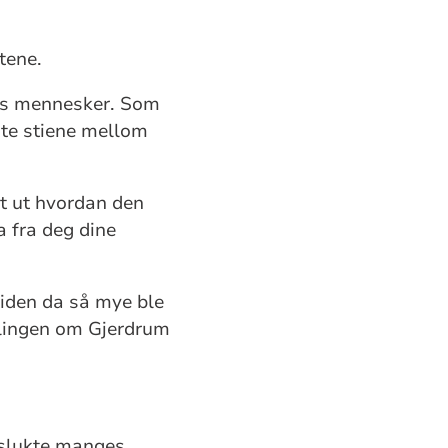
tene.
res mennesker. Som
nte stiene mellom
llt ut hvordan den
a fra deg dine
tiden da så mye ble
ellingen om Gjerdrum
g slukte manges