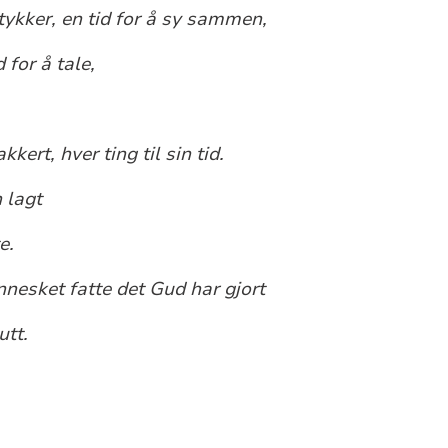
 stykker, en tid for å sy sammen,
d for å tale,
kert, hver ting til sin tid.
n lagt
e.
nnesket fatte det Gud har gjort
utt.