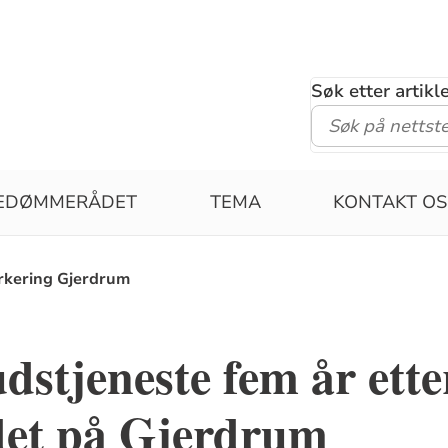
Søk etter artik
PEDØMMERÅDET
TEMA
KONTAKT OS
rkering Gjerdrum
stjeneste fem år ette
det på Gjerdrum