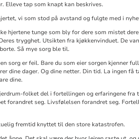
r. Elleve tap som knapt kan beskrives.
hjertet, vi som stod på avstand og fulgte med i nyhe
ke hjertene tunge som bly for dere som mistet de
Deres trygghet. Utsikten fra kjøkkenvinduet. De va
orte. Så mye sorg ble til.
ngen sorg er feil. Bare du som eier sorgen kjenner fu
er dine dager. Og dine netter. Din tid. La ingen få t
are dine.
erdrum-folket del i fortellingen og erfaringene fra 
et forandret seg. Livsfølelsen forandret seg. Fort
kuelig fremtid knyttet til den store katastrofen.
det åpne. Det skal være der hvor leiren raste ut, o