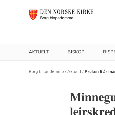
AKTUELT
BISKOP
BIS
Brødsmulesti
Borg bispedømme
Aktuelt
Preken 5 år ma
Minnegud
leirskre