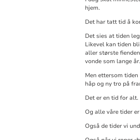
hjem.
Det har tatt tid å k
Det sies at tiden leg
Likevel kan tiden bl
aller største fiende
vonde som lange år
Men ettersom tiden g
håp og ny tro på fr
Det er en tid for alt.
Og alle våre tider er
Også de tider vi und
Også når vi roper «h