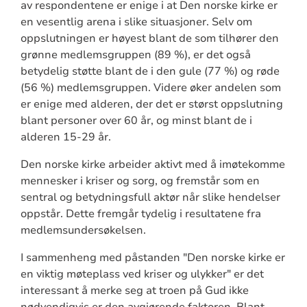
av respondentene er enige i at Den norske kirke er
en vesentlig arena i slike situasjoner. Selv om
oppslutningen er høyest blant de som tilhører den
grønne medlemsgruppen (89 %), er det også
betydelig støtte blant de i den gule (77 %) og røde
(56 %) medlemsgruppen. Videre øker andelen som
er enige med alderen, der det er størst oppslutning
blant personer over 60 år, og minst blant de i
alderen 15-29 år.
Den norske kirke arbeider aktivt med å imøtekomme
mennesker i kriser og sorg, og fremstår som en
sentral og betydningsfull aktør når slike hendelser
oppstår. Dette fremgår tydelig i resultatene fra
medlemsundersøkelsen.
I sammenheng med påstanden "Den norske kirke er
en viktig møteplass ved kriser og ulykker" er det
interessant å merke seg at troen på Gud ikke
nødvendigvis er den avgjørende faktoren. Blant