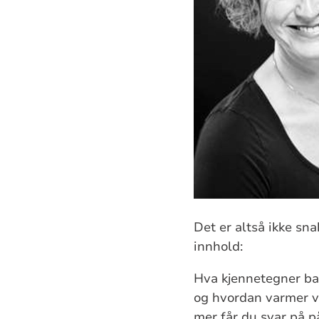
Det er altså ikke sn
innhold:
Hva kjennetegner ba
og hvordan varmer vi
mer får du svar på 