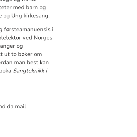
viteter med barn og
e og Ung kirkesang.
g førsteamanuensis i
olelektor ved Norges
sanger og
t ut to bøker om
ordan man best kan
 boka
Sangteknikk i
end da mail