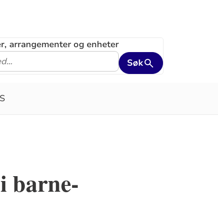
ler, arrangementer og enheter
Søk
S
i barne-