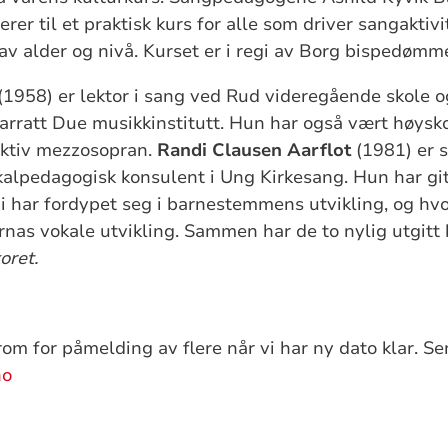
erer til et praktisk kurs for alle som driver sangakti
v alder og nivå. Kurset er i regi av Borg bispedømm
(1958) er lektor i sang ved Rud videregående skole o
arratt Due musikkinstitutt. Hun har også vært høysk
ktiv mezzosopran.
Randi Clausen Aarflot
(1981) er 
alpedagogisk konsulent i Ung Kirkesang. Hun har git
 har fordypet seg i barnestemmens utvikling, og hv
rnas vokale utvikling. Sammen har de to nylig utgitt
oret.
rom for påmelding av flere når vi har ny dato klar. S
no