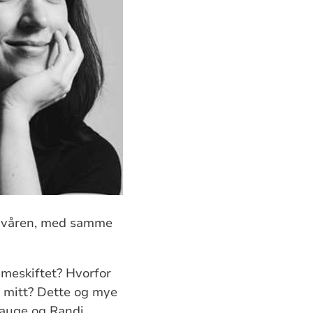
på våren, med samme
meskiftet? Hvorfor
t mitt? Dette og mye
Bauge og Randi