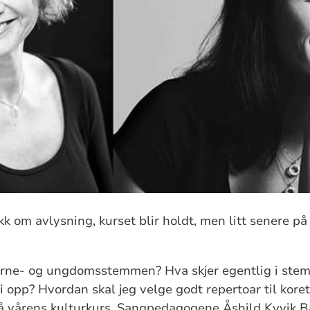
akk om avlysning, kurset blir holdt, men litt senere 
rne- og ungdomsstemmen? Hva skjer egentlig i stem
 opp? Hvordan skal jeg velge godt repertoar til kore
på vårens kulturkurs. Sangpedagogene Åshild Kyvik 