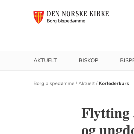
AKTUELT
BISKOP
BIS
Brødsmulesti
Borg bispedømme
Aktuelt
Korlederkurs
Flytting
og ungd