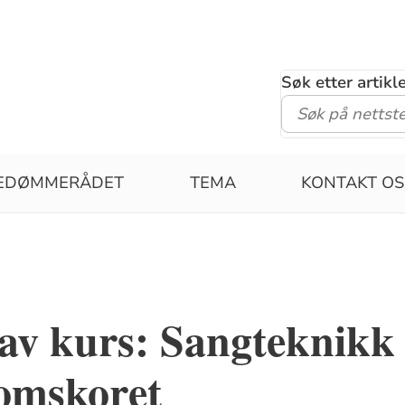
Søk etter artik
PEDØMMERÅDET
TEMA
KONTAKT OS
 av kurs: Sangteknikk 
omskoret