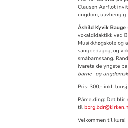
Clausen Aarflot invit
ungdom, uavhengig a
Åshild Kyvik Bauge
vokaldidaktikk ved B
Musikkhøgskole og a
sangpedagog, og vok
småbarnssang. Randi
ivareta de yngste ba
barne- og ungdomsk
Pris: 300,- inkl. lunsj
Påmelding: Det blir 
til
borg.bdr@kirken.
Velkommen til kurs!