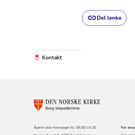
Del lenke
Kontakt
KONTAKTINF
FOR
BORG
BISKOP
OG
Åpent alle hverdager kl. 09.00-14.30
For ans
BISPEDØMME