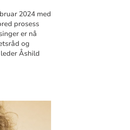
ebruar 2024 med
 bred prosess
singer er nå
hetsråd og
 leder Åshild