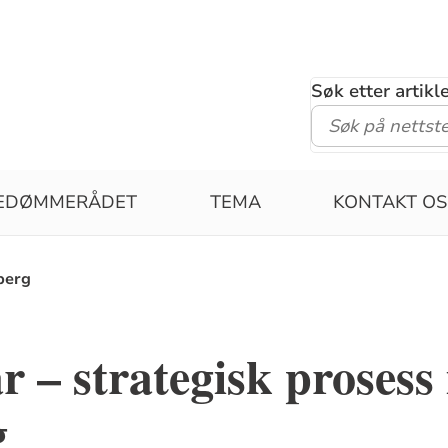
Søk etter artik
PEDØMMERÅDET
TEMA
KONTAKT OS
sberg
r – strategisk prosess 
g