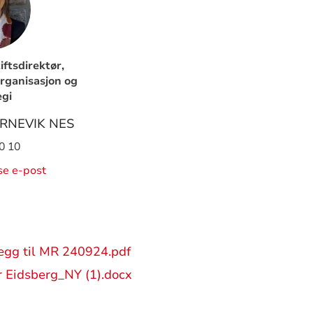
iftsdirektør,
rganisasjon og
egi
RNEVIK NES
0 10
ise e-post
legg til MR 240924.pdf
r Eidsberg_NY (1).docx