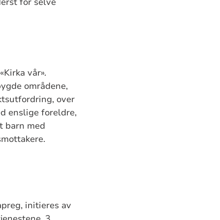
erst for selve
«Kirka vår».
ttbygde områdene,
ktsutfordring, over
 enslige foreldre,
et barn med
smottakere.
reg, initieres av
jenestene. 3.