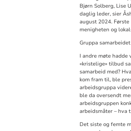
Bjørn Solberg, Lise
daglig leder, sier Å
august 2024. Første
menigheten og loka
Gruppa samarbeidet 
I andre møte hadde v
«kristelige» tilbud 
samarbeid med? Hva s
kom fram til, ble pre
arbeidsgruppa videre
ble da oversendt me
arbeidsgruppen konk
arbeidsmåter – hva tr
Det siste og femte m