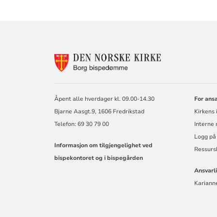
KONTAKTINF
FOR
BORG
BISKOP
OG
Åpent alle hverdager kl. 09.00-14.30
For ans
BISPEDØMME
Bjarne Aasgt.9, 1606 Fredrikstad
Kirkens 
Telefon: 69 30 79 00
Interne
Logg på
Informasjon om tilgjengelighet ved
Ressurs
bispekontoret og i bispegården
Ansvarl
Kariann