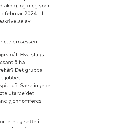
(diakon), og meg som
a februar 2024 til
eskrivelse av
 hele prosessen.
pørsmål: Hva slags
essant å ha
evekår? Det gruppa
te jobbet
spill på. Satsningene
øte utarbeidet
nne gjennomføres -
mmere og sette i