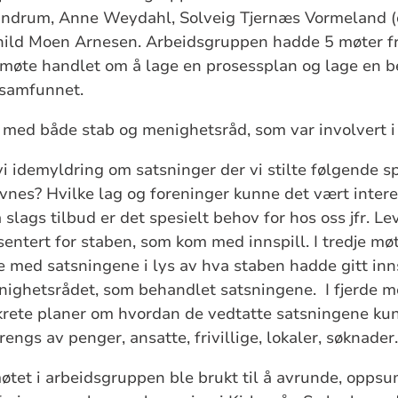
 Undrum, Anne Weydahl, Solveig Tjernæs Vormeland 
shild Moen Arnesen. Arbeidsgruppen hadde 5 møter fr
 møte handlet om å lage en prosessplan og lage en b
lsamfunnet.
med både stab og menighetsråd, som var involvert i
i idemyldring om satsninger der vi stilte følgende s
savnes? Hvilke lag og foreninger kunne det vært inter
lags tilbud er det spesielt behov for hos oss jfr. L
sentert for staben, som kom med innspill. I tredje mø
 med satsningene i lys av hva staben hadde gitt inn
nighetsrådet, som behandlet satsningene. I fjerde m
rete planer om hvordan de vedtatte satsningene ku
engs av penger, ansatte, frivillige, lokaler, søknader.
øtet i arbeidsgruppen ble brukt til å avrunde, oppsu