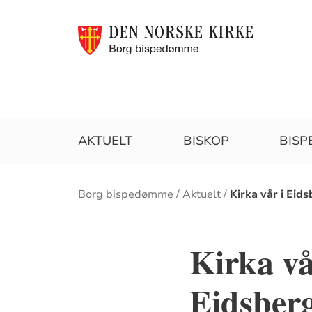
AKTUELT
BISKOP
BIS
Brødsmulesti
Borg bispedømme
Aktuelt
Kirka vår i Eid
Kirka vå
Eidsber