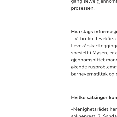
gang selve gjennomfø
prosessen.
Hva slags informasjo
- Vi brukte levekårsk
Levekårskartlegginge
spesielt i Mysen, er
gjennomsnittet mang
økende rusproblemat
barnevernstiltak og 
Hvilke satsinger kom
-Menighetsrådet har
sokneprest. 2. Sønd