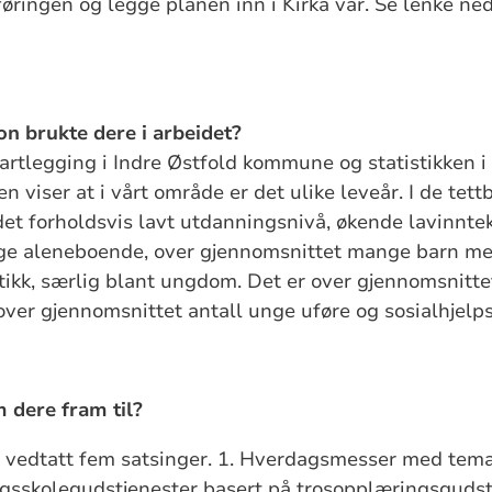
ringen og legge planen inn i Kirka vår. Se lenke ned
n brukte dere i arbeidet?
artlegging i Indre Østfold kommune og statistikken i 
n viser at i vårt område er det ulike leveår. I de te
 det forholdsvis lavt utdanningsnivå, økende lavinnte
e aleneboende, over gjennomsnittet mange barn med
ikk, særlig blant ungdom. Det er over gjennomsnitt
over gjennomsnittet antall unge uføre og sosialhjelp
 dere fram til?
 vedtatt fem satsinger. 1. Hverdagsmesser med temap
agsskolegudstjenester basert på trosopplæringsgudst