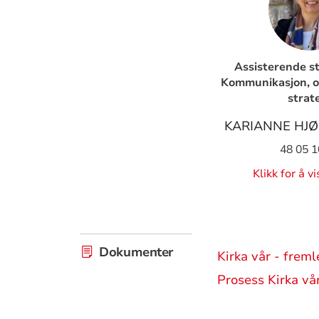
Assisterende st
Kommunikasjon, o
strat
KARIANNE HJØ
48 05 1
Klikk for å v
Dokumenter
Kirka vår - frem
Prosess Kirka vå