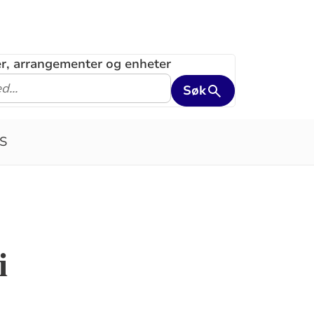
ler, arrangementer og enheter
Søk
S
i