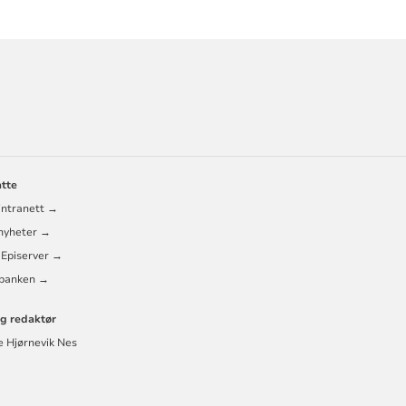
ORMASJON
atte
RÅD
intranett →
 nyheter →
 Episerver →
banken →
ig redaktør
e Hjørnevik Nes