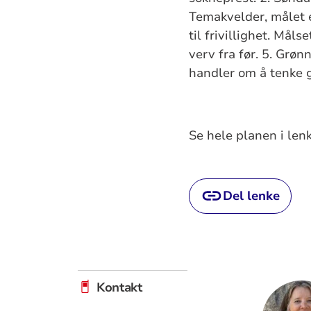
Temakvelder, målet e
til frivillighet. Mål
verv fra før. 5. Grøn
handler om å tenke g
Se hele planen i len
Del lenke
Kontakt