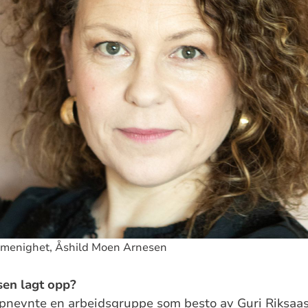
g menighet, Åshild Moen Arnesen
sen lagt opp?
pnevnte en arbeidsgruppe som besto av Guri Riksaas