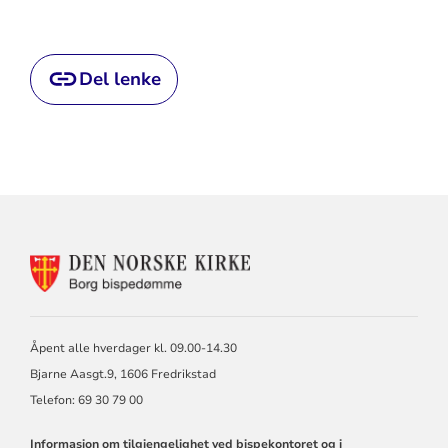
Del lenke
KONTAKTINFORMASJON
FOR
BORG
BISKOP
OG
Åpent alle hverdager kl. 09.00-14.30
BISPEDØMMERÅD
Bjarne Aasgt.9, 1606 Fredrikstad
Telefon: 69 30 79 00
Informasjon om tilgjengelighet ved bispekontoret og i