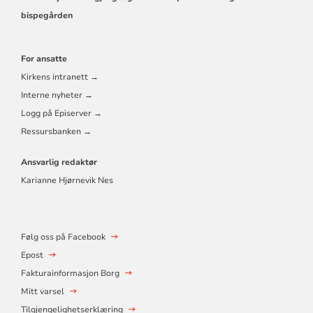
bispegården
For ansatte
Kirkens intranett →
Interne nyheter →
Logg på Episerver →
Ressursbanken →
Ansvarlig redaktør
Karianne Hjørnevik Nes
Følg oss på Facebook
Epost
Fakturainformasjon Borg
Mitt varsel
Tilgjengelighetserklæring