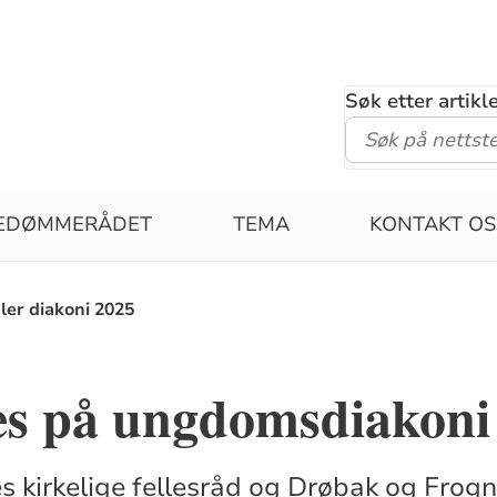
Søk etter artik
PEDØMMERÅDET
TEMA
KONTAKT OS
ler diakoni 2025
es på ungdomsdiakoni 
es kirkelige fellesråd og Drøbak og Fro