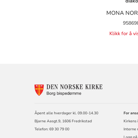
diako
MONA NOR
95869
Klikk for å v
KONTAKTINF
FOR
BORG
BISKOP
OG
Åpent alle hverdager kl. 09.00-14.30
For ans
BISPEDØMME
Bjarne Aasgt.9, 1606 Fredrikstad
Kirkens 
Telefon: 69 30 79 00
Interne
Logg på