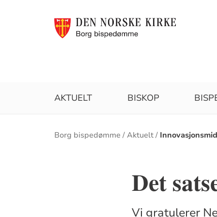
AKTUELT
BISKOP
BIS
Brødsmulesti
Borg bispedømme
Aktuelt
Innovasjonsmid
Det sats
Vi gratulerer N