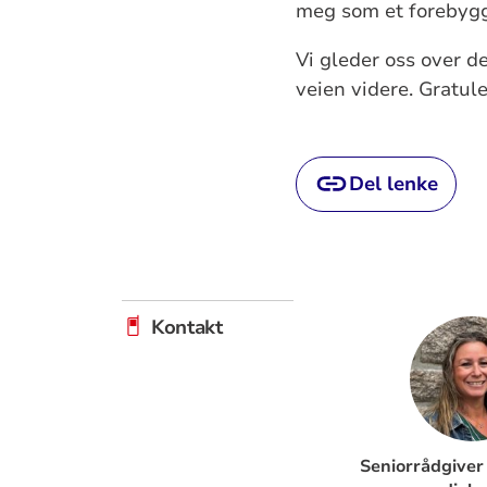
meg som et forebygge
Vi gleder oss over d
veien videre. Gratul
Del lenke
Kontakt
Seniorrådgiver