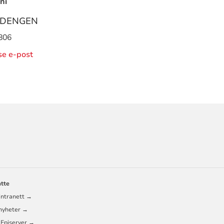
ni
DENGEN
806
ise e-post
ORMASJON
atte
RÅD
intranett →
 nyheter →
 Episerver →