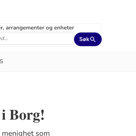
ler, arrangementer og enheter
Søk
S
i Borg!
gn menighet som