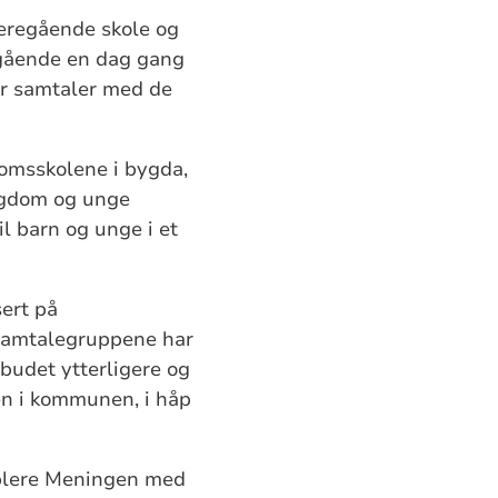
deregående skole og
egående en dag gang
har samtaler med de
omsskolene i bygda,
ungdom og unge
l barn og unge i et
ert på
 samtalegruppene har
lbudet ytterligere og
en i kommunen, i håp
ablere Meningen med