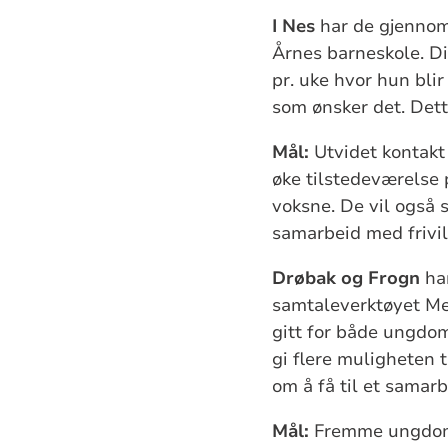
I Nes
har de gjennom
Årnes barneskole. Di
pr. uke hvor hun blir
som ønsker det. Dett
Mål:
Utvidet kontakt
øke tilstedeværelse
voksne. De vil også 
samarbeid med frivi
Drøbak og Frogn
har
samtaleverktøyet Me
gitt for både ungdom
gi flere muligheten 
om å få til et samar
Mål:
Fremme ungdoms