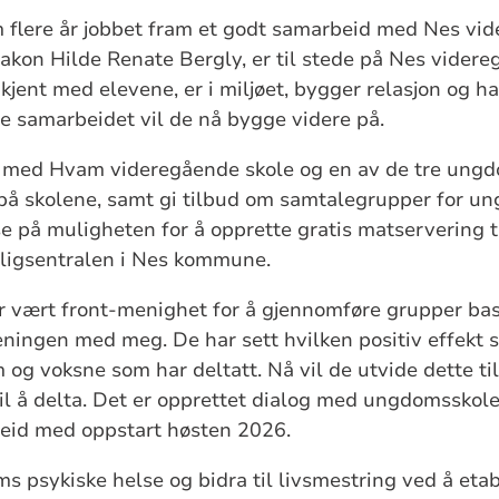
 flere år jobbet fram et godt samarbeid med Nes vi
akon Hilde Renate Bergly, er til stede på Nes vider
 kjent med elevene, er i miljøet, bygger relasjon og 
e samarbeidet vil de nå bygge videre på.
 med Hvam videregående skole og en av de tre ungd
 på skolene, samt gi tilbud om samtalegrupper for 
se på muligheten for å opprette gratis matservering ti
lligsentralen i Nes kommune.
 vært front-menighet for å gjennomføre grupper bas
ningen med meg. De har sett hvilken positiv effekt
 og voksne som har deltatt. Nå vil de utvide dette ti
til å delta. Det er opprettet dialog med ungdomsskol
beid med oppstart høsten 2026.
 psykiske helse og bidra til livsmestring ved å et