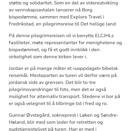
støtte og solidaritet. Som en del av videreutvikling
av vennskapsavtalen lanserer nå Borg
bispedømme, sammen med Explore Travel i
Fredrikstad, en pilegrimsreise til Det hellige land.
På denne pilegrimsreisen vil vi benytte ELCJHLs
fasiliteter, møte representanter for menighetene og
bispedømmet, og få et godt innblikk i den
virkelighet som denne kirken lever i.
Jordan er på mange måter et «uoppdaget» bibelsk
reisemål. Mesteparten av turen vil derfor være på
jordansk side av grensen. Det blir to-tre
pilegrimsvandringer til fots, men det er også
mulighet for alternativ transport. Stedene vi bor på
er også velegnet til å tilbringe tid i fred og ro.
Gunnar Øvstegård, sokneprest i Løken og Søndre-
Høland, blir med som leder for retretten og
gudstjenestelivet på turen. Han er med i