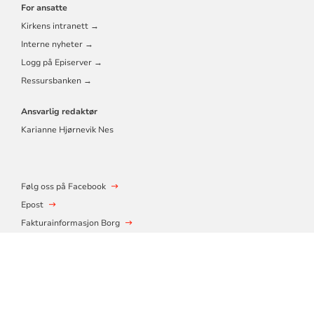
For ansatte
Kirkens intranett →
Interne nyheter →
Logg på Episerver →
Ressursbanken →
Ansvarlig redaktør
Karianne Hjørnevik Nes
Følg oss på Facebook
Epost
Fakturainformasjon Borg
Mitt varsel
Tilgjengelighetserklæring
© 2026 Borg bispedømmeråd