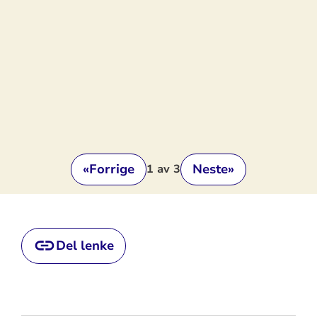
«
Forrige
Neste
»
1
av 3
Del lenke