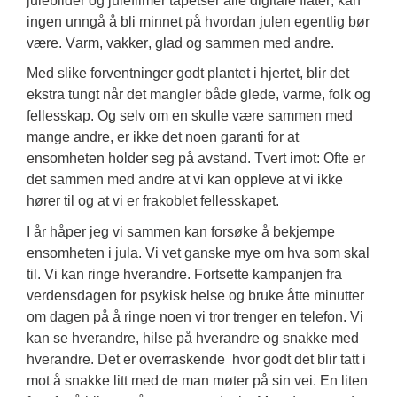
julebilder og
 julefilmer 
tapetser alle digitale flater
, kan
ingen unngå å bli minnet på hvordan julen egentlig bør 
være
. 
Varm, vakker, glad og sammen med andre. 
Med slike forventninger godt plantet i hjertet, blir det 
ekstra tungt når 
det mangler både glede, varme, folk og 
fellesskap. 
Og selv om en skulle være sammen med 
mange andre, er ikke det noen garanti for at 
ensomheten holder seg på avstand. Tvert imot: Ofte er 
det sammen med andre at vi kan oppleve at vi ikke 
hører til og 
at vi er frakoblet fellesskapet.
I år håper jeg vi sammen kan forsøke å bekjempe 
ensomheten i jula.
Vi vet 
ganske
 mye om hva som skal 
til. Vi kan ringe hverandre. 
Fortsette kampanjen fra 
verdensdagen for psykisk helse og bruke åtte minutter 
om dagen på å ringe noen vi 
tror trenger en telefon.
 Vi 
kan se hverandre, hilse på hverandre og snakke med 
hverandre. Det er 
overraskende  hvor
 godt det blir tatt 
i 
mot
 å snakke litt me
d
 de man møter på sin vei. En liten 