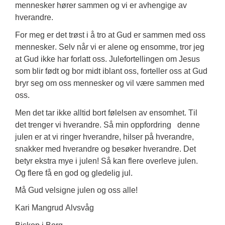
mennesker hører sammen og vi er avhengige av 
hverandre. 
For meg er det trøst i å tro at Gud er sammen med oss 
mennesker. Selv når 
vi
er
 alene og ensom
me
, tror jeg 
at Gud ikke har forlatt 
oss. 
Julefortellingen om Jesus 
som blir født og bor
 midt iblant oss, 
forteller oss at 
Gud 
bryr seg om oss mennesker 
og vil være sammen med 
oss. 
Men det tar ikke alltid bort følelsen av ensomhet. Til 
det trenger vi hverandre. Så min oppfordring 
denne 
julen er at vi ringer hverandre, hilser på hverandre,
snakker med hverandre og
 besøker hverandre. 
Det 
betyr ekstra mye i julen
! 
Så 
kan 
flere overleve julen. 
Og 
flere få en god
 og gledelig
 jul.
Må
 Gud velsigne 
julen 
og
 oss alle
!
Kari Mangrud Alvsvåg 