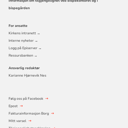
Informasjon om tilgjengelighet ved bispekontoret og i
bispegården
For ansatte
Kirkens intranett →
Interne nyheter →
Logg på Episerver →
Ressursbanken →
Ansvarlig redaktør
Karianne Hjørnevik Nes
Følg oss på Facebook
Epost
Fakturainformasjon Borg
Mitt varsel