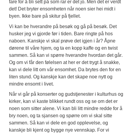
fare for å bli sett på som rar er det jo. Men det er verdt 
det! Det bryter ensomheten når noen sier hei 
midt i 
byen. Ikke bare på skitur på fjellet.
Vi kan be hverandre på besøk og gå på besøk. 
Det 
husker jeg vi gjorde før i tiden. Bare ringte på hos 
naboen. Kanskje vi skal prøve det igjen i år? 
Åpne 
dørene til våre hjem, og 
ta en kopp kaffe 
og en twist 
sammen. 
Så kan 
v
i spørre hverandre 
hvordan det går. 
Og om vi får den følelsen at her er det trygt å snakke, 
kan vi dele litt om vår ensomhet. 
Da brytes den for en 
liten stund. Og kanskje kan d
et skape noe nytt
 og 
mindre ensomt
 i livet. 
Når vi går på konserter og gudstjenester i kulturhus og 
kirker, kan vi kaste blikket rundt 
oss og se om det er 
noen som sitter alene. 
Vi kan bli litt mindre redde for å 
bry noen, og ta sjansen og spørre om vi skal sitte 
sammen. Så kan vi dele en god opplevelse, og 
kanskje 
bli kjent og bygge nye vennskap. 
For vi 