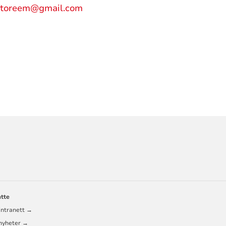
toreem@gmail.com
ORMASJON
atte
RÅD
intranett →
 nyheter →