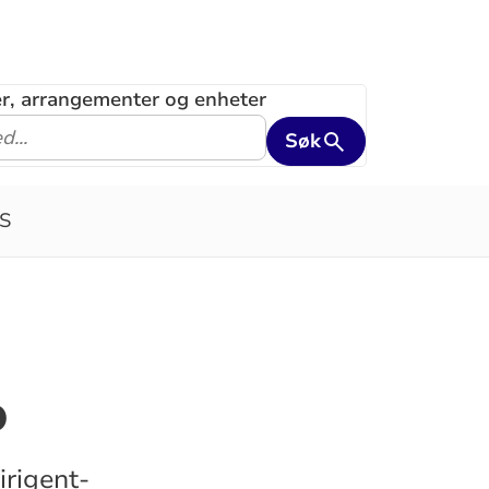
ler, arrangementer og enheter
Søk
S
o
irigent-