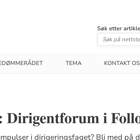
Søk etter artik
PEDØMMERÅDET
TEMA
KONTAKT OS
l: Dirigentforum i Foll
 impulser i dirigeringsfaget? Bli med på d