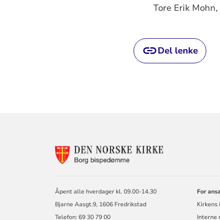
Tore Erik Mohn,
Del lenke
KONTAKTINF
FOR
BORG
BISKOP
OG
Åpent alle hverdager kl. 09.00-14.30
For ans
BISPEDØMME
Bjarne Aasgt.9, 1606 Fredrikstad
Kirkens 
Telefon: 69 30 79 00
Interne