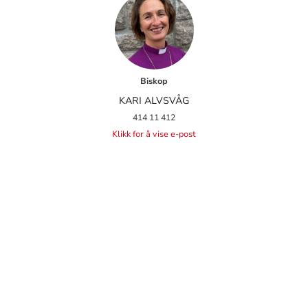
Biskop
KARI ALVSVÅG
414 11 412
Klikk for å vise e-post
KONTAKTINFORMASJON
FOR
BORG
BISKOP
OG
Åpent alle hverdager kl. 09.00-14.30