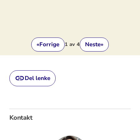
«
Forrige
Neste
»
1
av 4
Del lenke
Kontakt