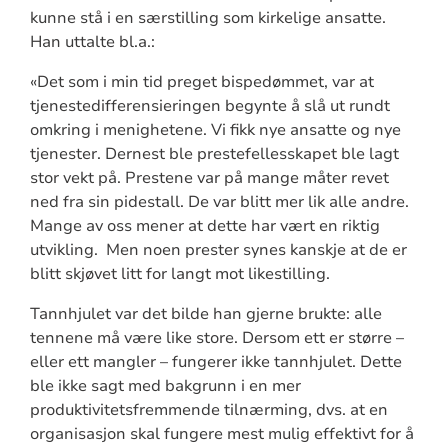
kunne stå i en særstilling som kirkelige ansatte.
Han uttalte bl.a.:
«Det som i min tid preget bispedømmet, var at
tjenestedifferensieringen begynte å slå ut rundt
omkring i menighetene. Vi fikk nye ansatte og nye
tjenester. Dernest ble prestefellesskapet ble lagt
stor vekt på. Prestene var på mange måter revet
ned fra sin pidestall. De var blitt mer lik alle andre.
Mange av oss mener at dette har vært en riktig
utvikling.
Men noen prester synes kanskje at de er
blitt skjøvet litt for langt mot likestilling.
Tannhjulet var det bilde han gjerne brukte: alle
tennene må være like store. Dersom ett er større –
eller ett mangler – fungerer ikke tannhjulet. Dette
ble ikke sagt med bakgrunn i en mer
produktivitetsfremmende tilnærming, dvs. at en
organisasjon skal fungere mest mulig effektivt for å