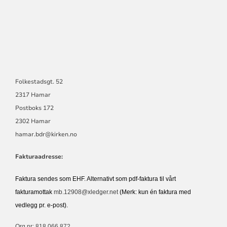
Folkestadsgt. 52
2317 Hamar
Postboks 172
2302 Hamar
hamar.bdr@kirken.no
Fakturaadresse:
Faktura sendes som EHF. Alternativt som pdf-faktura til vårt
fakturamottak
mb.12908@xledger.net
(Merk: kun én faktura med
vedlegg pr. e-post).
Org nr: 818 066 872