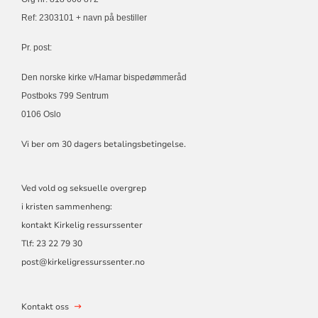
Ref: 2303101 + navn på bestiller
Pr. post:
Den norske kirke v/Hamar bispedømmeråd
Postboks 799 Sentrum
0106 Oslo
Vi ber om 30 dagers betalingsbetingelse.
Ved vold og seksuelle overgrep
i kristen sammenheng:
kontakt Kirkelig ressurssenter
Tlf:
23 22 79 30
post@kirkeligressurssenter.no
Kontakt oss