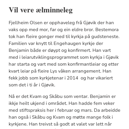
Vil vere ælminneleg
Fjellheim Olsen er opphaveleg frå Gjøvik der han
vaks opp med mor, far og ein eldre bror. Bestemora
tok han fleire gonger med til kyrkja på gudsteneste.
Familien var knytt til Engehaugen kyrkje der
Benjamin både er døypt og konfirmert. Han vart
med i leiarutviklingsprogrammet som kyrkja i Gjøvik
har starta og vart med som konfirmantleiar og etter
kvart leiar på fleire Lys våken arrangement. Han
fekk jobb som kyrkjetenar i 2014 og har vikariert
som det i ti år i Gjøvik.
Nå er det Kvam og Skåbu som ventar. Benjamin er
ikkje heilt ukjend i området. Han hadde fem veker
med stiftspraksis her i februar og mars. Da arbeidde
han også i Skåbu og Kvam og møtte mange folk i
kyrkjene. Han treivst så godt at valet var lett når