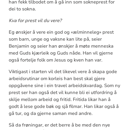
han fekk tilbodet om å gå inn som sokneprest for
dei to sokna.
Kva for prest vil du vere?
Eg ønskjer å vere ein god og «ælminneleg» prest
som barn, unge og vaksne kan lite på, seier
Benjamin og seier han ønskjer å møte menneska
med Guds kjærleik og Guds nåde. Han vil gjerne
også fortelje folk om Jesus og kven han var.
Viktigast i starten vil det likevel vere å skapa gode
arbeidsrutinar om korleis han best skal gjere
oppgåvene sine i ein travel arbeidskvardag. Som ny
prest ser han også det vil kunne bli ei utfordring å
skilje mellom arbeid og fritid. Fritida likar han å
godt å lese gode bøk og sjå filmar. Han likar også å
gå tur, og da gjerne saman med andre.
Så da frøningar, er det berre å be med den nye