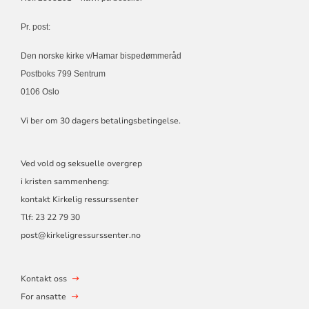
Pr. post:
Den norske kirke v/Hamar bispedømmeråd
Postboks 799 Sentrum
0106 Oslo
Vi ber om 30 dagers betalingsbetingelse.
Ved vold og seksuelle overgrep
i kristen sammenheng:
kontakt Kirkelig ressurssenter
Tlf:
23 22 79 30
post@kirkeligressurssenter.no
Kontakt oss
For ansatte