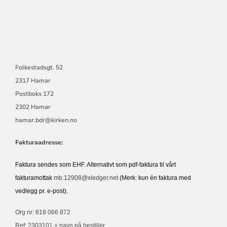
Folkestadsgt. 52
2317 Hamar
Postboks 172
2302 Hamar
hamar.bdr@kirken.no
Fakturaadresse:
Faktura sendes som EHF. Alternativt som pdf-faktura til vårt
fakturamottak
mb.12908@xledger.net
(Merk: kun én faktura med
vedlegg pr. e-post).
Org nr: 818 066 872
Ref: 2303101 + navn på bestiller