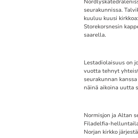
Nordlyskatedralenissa
seurakunnissa. Talvi
kuuluu kuusi kirkkoa:
Storekorsnesin kappe
saarella.
Lestadiolaisuus on j
vuotta tehnyt yhteis
seurakunnan kanssa 
näinä aikoina uutta
Normisjon ja Altan s
Filadelfia-helluntai
Norjan kirkko järjes