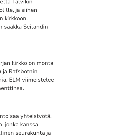
että Talvikin
ille, ja siihen
n kirkkoon,
n saakka Seilandin
rjan kirkko on monta
 ja Rafsbotnin
ia. ELM viimeistelee
menttinsa.
ntoisaa yhteistyötä.
n, jonka kanssa
llinen seurakunta ja