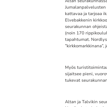
Altan seurakunnassa 
Jumalanpalvelusten l
kattavaa ja tarjoaa i
Elvebakkenin kirkkoon
seurakunnan ohjeista
(noin 170 rippikoulu
tapahtumat. Nordly
”kirkkomarkkinana”, j
Myös turistitoiminta
sijaitsee pieni, vuor
tukevat seurakunnan
Altan ja Talvikin seu