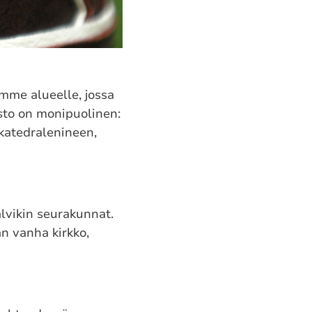
me alueelle, jossa
asto on monipuolinen:
skatedralenineen,
.
alvikin seurakunnat.
an vanha kirkko,