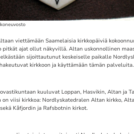
kkoneuvosto
aan viettämään Saamelaisia kirkkopäiviä kokoonnum
jo pitkät ajat ollut näkyvillä. Altan uskonnollinen ma
 pelkästään sijoittautunut keskeiselle paikalle Nordly
hakeutuvat kirkkoon ja käyttämään tämän palveluita
rovastikuntaan kuuluvat Loppan, Hasvikin, Altan ja T
on viisi kirkkoa: Nordlyskatedralen Altan kirkko, Alt
sekä Kåfjordin ja Rafsbotnin kirkot.