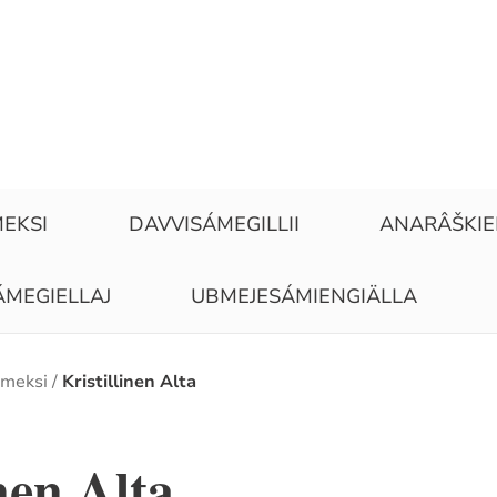
EKSI
DAVVISÁMEGILLII
ANARÂŠKI
ÁMEGIELLAJ
UBMEJESÁMIENGIÄLLA
meksi
Kristillinen Alta
inen Alta