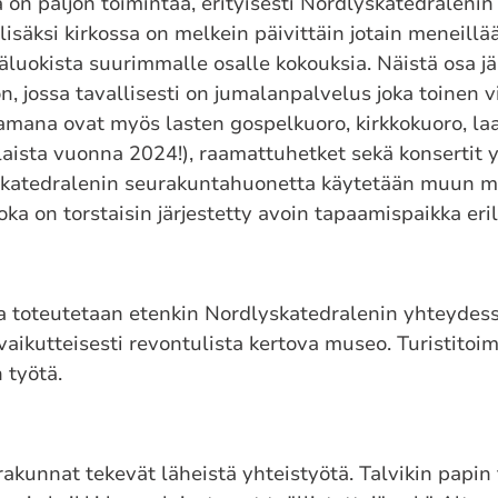
on paljon toimintaa, erityisesti Nordlyskatedralenin
isäksi kirkossa on melkein päivittäin jotain meneillä
käluokista suurimmalle osalle kokouksia. Näistä osa j
, jossa tavallisesti on jumalanpalvelus joka toinen v
mana ovat myös lasten gospelkuoro, kirkkokuoro, laa
laista vuonna 2024!), raamattuhetket sekä konsertit
skatedralenin seurakuntahuonetta käytetään muun 
oka on torstaisin järjestetty avoin tapaamispaikka eri
a toteutetaan etenkin Nordlyskatedralenin yhteydessä
ovaikutteisesti revontulista kertova museo. Turistitoi
 työtä.
rakunnat tekevät läheistä yhteistyötä. Talvikin papin 