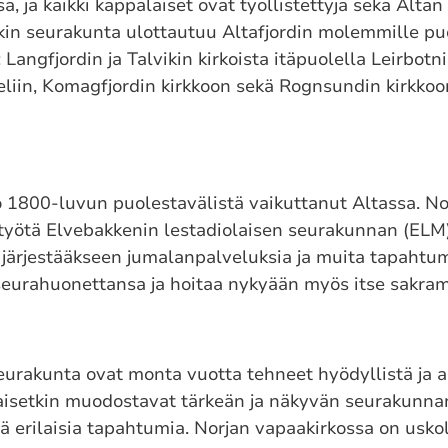
, ja kaikki kappalaiset ovat työllistettyjä sekä Altan 
kin seurakunta ulottautuu Altafjordin molemmille puol
 Langfjordin ja Talvikin kirkoista itäpuolella Leirbotni
liin, Komagfjordin kirkkoon sekä Rognsundin kirkkoo
o 1800-luvun puolestavälistä vaikuttanut Altassa. No
työtä Elvebakkenin lestadiolaisen seurakunnan (ELM)
järjestääkseen jumalanpalveluksia ja muita tapahtum
 seurahuonettansa ja hoitaa nykyään myös itse sakra
eurakunta ovat monta vuotta tehneet hyödyllistä ja a
laisetkin muodostavat tärkeän ja näkyvän seurakunna
tää erilaisia tapahtumia. Norjan vapaakirkossa on usko