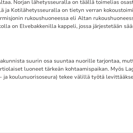
ltaa. Norjan lähetysseuralla on täällä toimelias osast
ä ja Kotilähetysseuralla on tietyn verran kokoustoim
ormisjonin rukoushuoneessa eli Altan rukoushuonees
kolla on Elvebakkenilla kappeli, jossa järjestetään sää
rakunnista suurin osa suuntaa nuorille tarjontaa, mut
iolaiset luoneet tärkeän kohtaamispaikan. Myös Lag
ja- ja koulunuorisoseura) tekee välillä työtä levittää