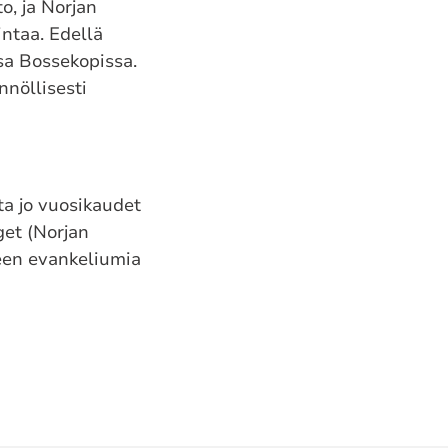
o, ja Norjan
intaa. Edellä
sa Bossekopissa.
nnöllisesti
ta jo vuosikaudet
et (Norjan
kseen evankeliumia