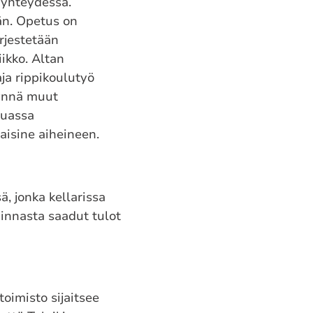
 yhteydessä.
än. Opetus on
ärjestetään
iikko. Altan
ja rippikoulutyö
 ynnä muut
muassa
laisine aiheineen.
, jonka kellarissa
minnasta saadut tulot
toimisto sijaitsee