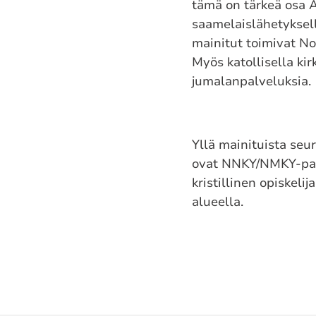
tämä on tärkeä osa A
saamelaislähetyksell
mainitut toimivat N
Myös katollisella kir
jumalanpalveluksia.
Yllä mainituista seu
ovat NNKY/NMKY-part
kristillinen opiskeli
alueella.