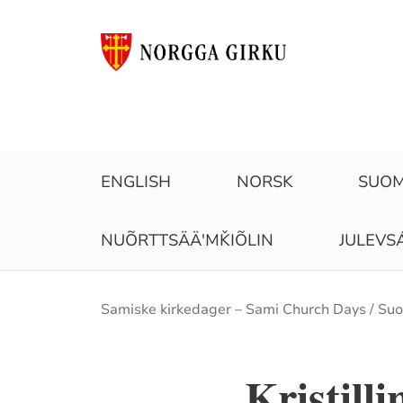
ENGLISH
NORSK
SUOM
NUÕRTTSÄÄʹMǨIÕLIN
JULEVS
Brødsmulesti
Samiske kirkedager – Sami Church Days
Suo
Kristill