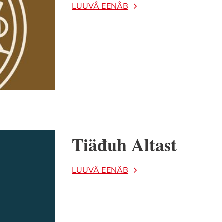
LUUVÂ EENÂB
Tiäđuh Altast
LUUVÂ EENÂB