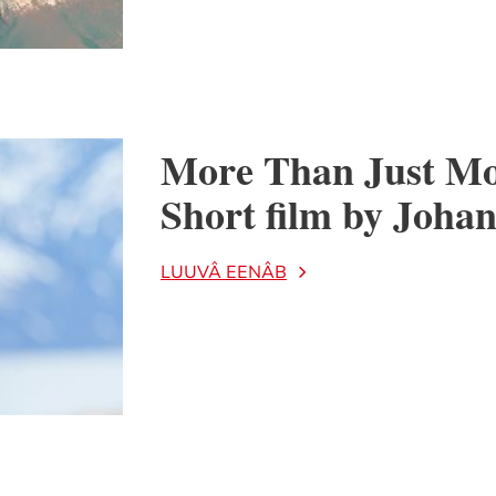
More Than Just Mou
Short film by Joha
LUUVÂ EENÂB