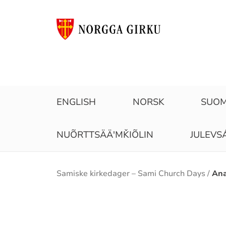
ENGLISH
NORSK
SUOM
NUÕRTTSÄÄʹMǨIÕLIN
JULEVS
Brødsmulesti
Samiske kirkedager – Sami Church Days
Ana