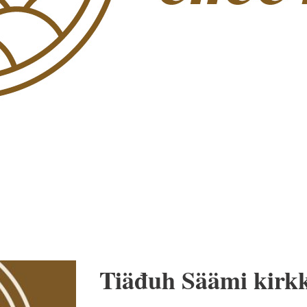
Tiäđuh Säämi kirkk