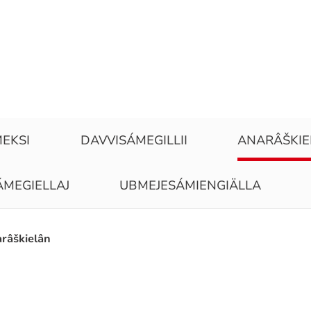
EKSI
DAVVISÁMEGILLII
ANARÂŠKI
ÁMEGIELLAJ
UBMEJESÁMIENGIÄLLA
râškielân