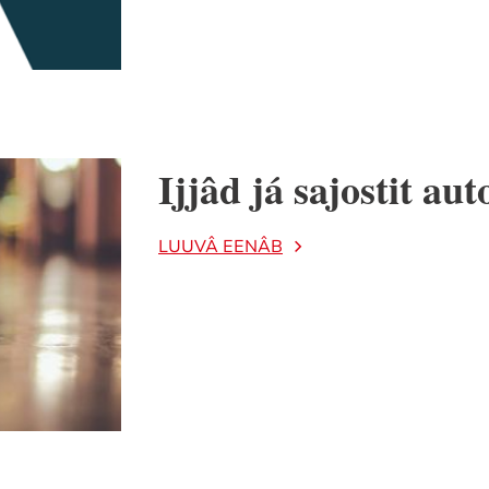
Ijjâd já sajostit aut
LUUVÂ EENÂB