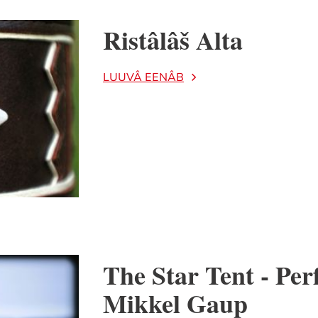
Ristâlâš Alta
LUUVÂ EENÂB
The Star Tent - Pe
Mikkel Gaup