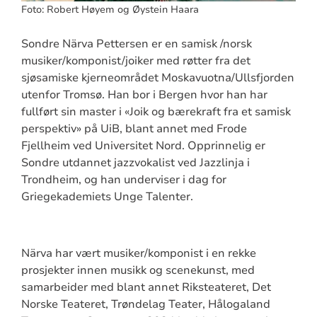
Foto: Robert Høyem og Øystein Haara
Sondre Närva Pettersen er en samisk /norsk
musiker/komponist/joiker med røtter fra det
sjøsamiske kjerneområdet Moskavuotna/Ullsfjorden
utenfor Tromsø. Han bor i Bergen hvor han har
fullført sin master i «Joik og bærekraft fra et samisk
perspektiv» på UiB, blant annet med Frode
Fjellheim ved Universitet Nord. Opprinnelig er
Sondre utdannet jazzvokalist ved Jazzlinja i
Trondheim, og han underviser i dag for
Griegekademiets Unge Talenter.
Närva har vært musiker/komponist i en rekke
prosjekter innen musikk og scenekunst, med
samarbeider med blant annet Riksteateret, Det
Norske Teateret, Trøndelag Teater, Hålogaland