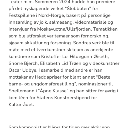
Teater m.m. Sommeren 2024 hadde han premiere
på det nyskapende verket “Šlobboten” for
Festspillene i Nord-Norge, basert på personlige
innsamling av joik, salmesang, videomateriale og
intervjuer fra Moskavuotna/Ullsfjorden. Tematikken
som ble utforsket var temaer som fornorskning,
sjøsamisk kultur og forsoning. Sondres verk ble til i
møte med et tverrkunstnerisk team av anerkjente
kunstnere som Kristoffer Lo, Hildegunn Øiseth,
Snorre Bjerch, Elisabeth Lid Trøen og videokunstner
Oscar Udbye. I samarbeid med andre er han
mottaker av Heddapriser for blant annet “Beste
barne- og ungdomsforestilling”, nominasjoner til
Spellemann i “Åpne Klasse” og han sitter for øvrig i
komitéen for Statens Kunstnerstipend for
Kulturrådet.
Som komponist er Närva for tiden mer aktiv enn