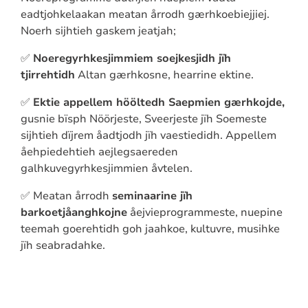
eadtjohkelaakan meatan årrodh gærhkoebiejjiej.
Noerh sijhtieh gaskem jeatjah;
✅
Noeregyrhkesjimmiem soejkesjidh jïh
tjirrehtidh
Altan gærhkosne, hearrine ektine.
✅
Ektie appellem hööltedh Saepmien gærhkojde,
gusnie bïsph Nöörjeste, Sveerjeste jïh Soemeste
sijhtieh dïjrem åadtjodh jïh vaestiedidh. Appellem
åehpiedehtieh aejlegsaereden
galhkuvegyrhkesjimmien åvtelen.
✅ Meatan årrodh
seminaarine jïh
barkoetjåanghkojne
åejvieprogrammeste, nuepine
teemah goerehtidh goh jaahkoe, kultuvre, musihke
jïh seabradahke.