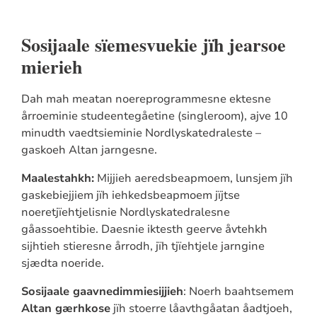
Sosijaale sïemesvuekie jïh jearsoe
mierieh
Dah mah meatan noereprogrammesne ektesne
årroeminie studeentegåetine (singleroom), ajve 10
minudth vaedtsieminie Nordlyskatedraleste –
gaskoeh Altan jarngesne.
Maalestahkh:
Mijjieh aeredsbeapmoem, lunsjem jïh
gaskebiejjiem jïh iehkedsbeapmoem jïjtse
noeretjïehtjelisnie Nordlyskatedralesne
gåassoehtibie. Daesnie iktesth geerve åvtehkh
sijhtieh stieresne årrodh, jïh tjïehtjele jarngine
sjædta noeride.
Sosijaale gaavnedimmiesijjieh
: Noerh baahtsemem
Altan gærhkose
jïh stoerre låavthgåatan åadtjoeh,