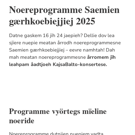
Noereprogramme Saemien
gærhkoebiejjiej 2025
Datne gaskem 16 jïh 24 jaepieh? Dellie dov lea
sjïere nuepie meatan årrodh noereprogrammesne
Saemien gærhkoebiejjiej – eevre namhtah! Dah
mah meatan noereprogrammesne
årromem jïh
leahpam åadtjoeh KajsaBalto-konsertese.
Programme vyörtegs mïeline
noeride
Noereprogramme dutnjien nuepiem vadta