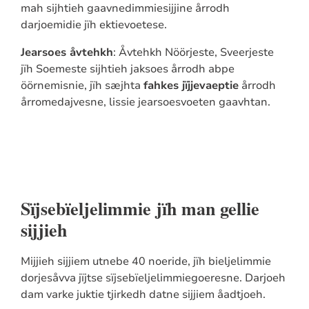
mah sijhtieh gaavnedimmiesijjine årrodh
darjoemidie jïh ektievoetese.
Jearsoes åvtehkh
: Åvtehkh Nöörjeste, Sveerjeste
jïh Soemeste sijhtieh jaksoes årrodh abpe
öörnemisnie, jïh sæjhta
fahkes jïjjevaeptie
årrodh
årromedajvesne, lissie jearsoesvoeten gaavhtan.
Sïjsebïeljelimmie jïh man gellie
sijjieh
Mijjieh sijjiem utnebe 40 noeride, jïh bieljelimmie
dorjesåvva jïjtse sïjsebïeljelimmiegoeresne. Darjoeh
dam varke juktie tjirkedh datne sijjiem åadtjoeh.