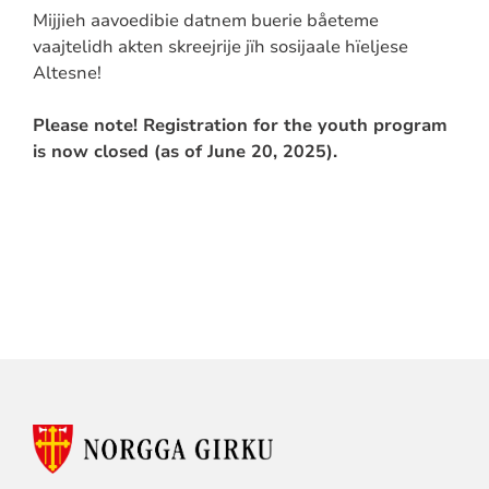
Mijjieh aavoedibie datnem buerie båeteme
vaajtelidh akten skreejrije jïh sosijaale hïeljese
Altesne!
Please note! Registration for the youth program
is now closed (as of June 20, 2025).
KONTAKTINFORMASJON
FOR
SAMI