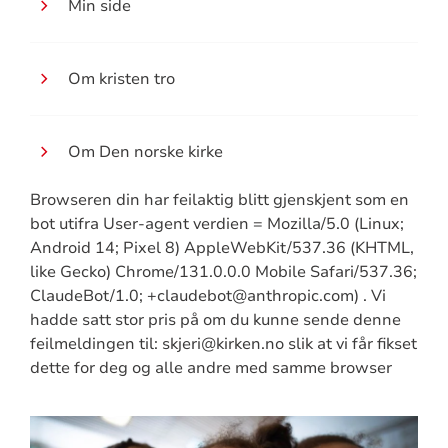
Min side
Om kristen tro
Om Den norske kirke
Browseren din har feilaktig blitt gjenskjent som en
bot utifra User-agent verdien = Mozilla/5.0 (Linux;
Android 14; Pixel 8) AppleWebKit/537.36 (KHTML,
like Gecko) Chrome/131.0.0.0 Mobile Safari/537.36;
ClaudeBot/1.0; +claudebot@anthropic.com) . Vi
hadde satt stor pris på om du kunne sende denne
feilmeldingen til: skjeri@kirken.no slik at vi får fikset
dette for deg og alle andre med samme browser