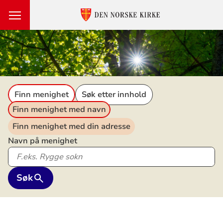
Den
norske
kirke
Finn menighet
Søk etter innhold
Finn menighet med navn
Finn menighet med din adresse
Navn på menighet
Søk