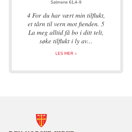
Salmene 61,4–9
4 For du har vært min tilflukt,
et tårn til vern mot fienden. 5
La meg alltid få bo i ditt telt,
søke tilflukt i ly av...
LES MER
KONTAKTINFORMASJON
FOR
DEN