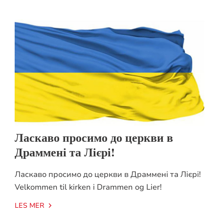
Ласкаво просимо до церкви в
Драммені та Лієрі!
Ласкаво просимо до церкви в Драммені та Лієрі!
Velkommen til kirken i Drammen og Lier!
LES MER