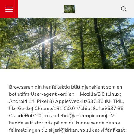
Browseren din har feilaktig blitt gjenskjent som en
bot utifra User-agent verdien = Mozilla/5.0 (Linux;
Android 14; Pixel 8) AppleWebKit/537.36 (KHTML,
like Gecko) Chrome/131.0.0.0 Mobile Safari/537.36;
ClaudeBot/1.0; +claudebot@anthropic.com) . Vi
hadde satt stor pris på om du kunne sende denne
feilmeldingen til: skjeri@kirken.no slik at vi får fikset