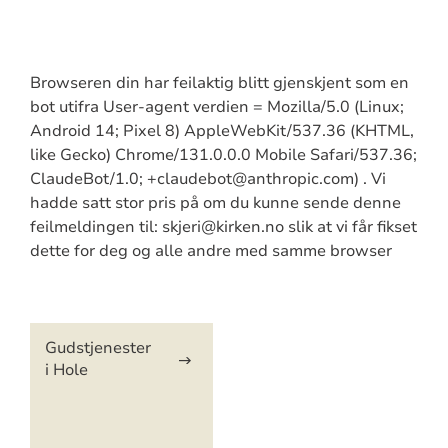
Browseren din har feilaktig blitt gjenskjent som en
bot utifra User-agent verdien = Mozilla/5.0 (Linux;
Android 14; Pixel 8) AppleWebKit/537.36 (KHTML,
like Gecko) Chrome/131.0.0.0 Mobile Safari/537.36;
ClaudeBot/1.0; +claudebot@anthropic.com) . Vi
hadde satt stor pris på om du kunne sende denne
feilmeldingen til: skjeri@kirken.no slik at vi får fikset
dette for deg og alle andre med samme browser
Artikkelsnarveger
Gudstjenester
i Hole