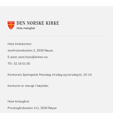
KONTAKTINFORMASJON
FOR
HOLE
KIRKELIGE
FELLESRÅD
Hole kirkekontor:
Jomfrulandsveien 2, 3530 Røyse.
E-post:
post.hole@kirken.no
Tlf.: 32 16 01 00
Kontorets åpningstid: Mandag, tirsdag og torsdag kl. 10-14
Kontoret er stengt i høytider.
Hole kirkegård:
Prestegårdsveien 111, 3530 Røyse