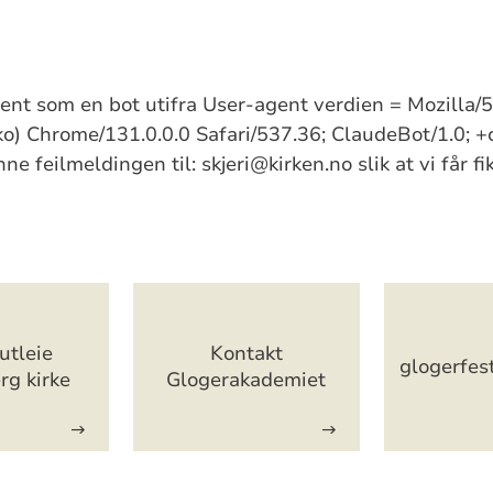
kjent som en bot utifra User-agent verdien = Mozilla
) Chrome/131.0.0.0 Safari/537.36; ClaudeBot/1.0; +
e feilmeldingen til: skjeri@kirken.no slik at vi får f
utleie
Kontakt
glogerfes
rg kirke
Glogerakademiet