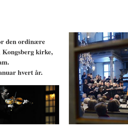
or den ordinære
i Kongsberg kirke,
ram.
anuar hvert år.