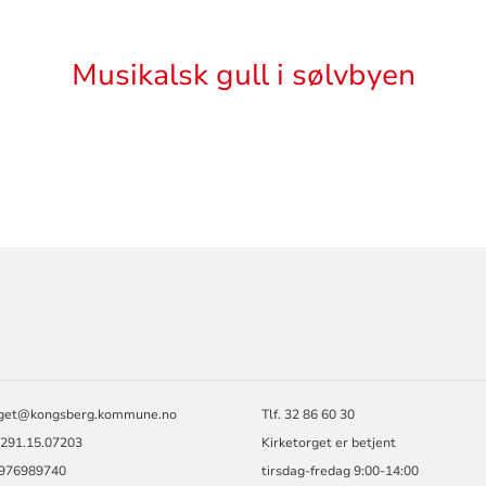
Musikalsk gull i sølvbyen
ORMASJON
rget@kongsberg.kommune.no
Tlf. 32 86 60 30
2291.15.07203
Kirketorget er betjent
: 976989740
tirsdag-fredag 9:00-14:00