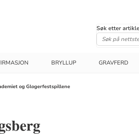
Søk etter artik
IRMASJON
BRYLLUP
GRAVFERD
demiet og Glogerfestspillene
gsberg