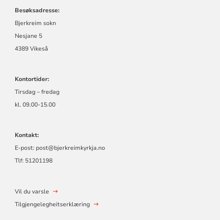
Besøksadresse:
Bjerkreim sokn
Nesjane 5
4389 Vikeså
Kontortider:
Tirsdag – fredag
kl. 09.00-15.00
Kontakt:
E-post:
post@bjerkreimkyrkja.no
Tlf:
51201198
Vil du varsle
Tilgjengelegheitserklæring