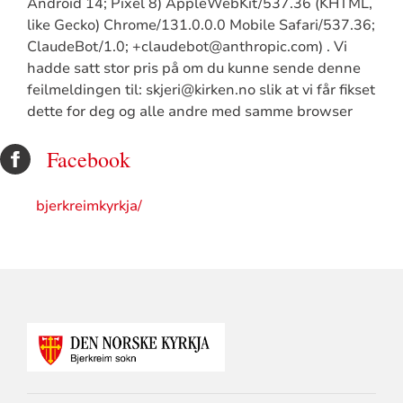
Android 14; Pixel 8) AppleWebKit/537.36 (KHTML,
like Gecko) Chrome/131.0.0.0 Mobile Safari/537.36;
ClaudeBot/1.0; +claudebot@anthropic.com) . Vi
hadde satt stor pris på om du kunne sende denne
feilmeldingen til: skjeri@kirken.no slik at vi får fikset
dette for deg og alle andre med samme browser
Facebook
bjerkreimkyrkja/
KONTAKTINFORMASJON
FOR
BJERKREIM
SOKN