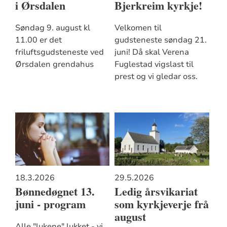
i Ørsdalen
Bjerkreim kyrkje!
Søndag 9. august kl
Velkomen til
11.00 er det
gudsteneste søndag 21.
friluftsgudsteneste ved
juni! Då skal Verena
Ørsdalen grendahus
Fuglestad vigslast til
prest og vi gledar oss.
18.3.2026
29.5.2026
Bønnedøgnet 13.
Ledig årsvikariat
juni - program
som kyrkjeverje frå
august
Alle "lukene" lukket - vi