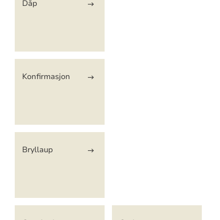
Dåp
Konfirmasjon
Bryllaup