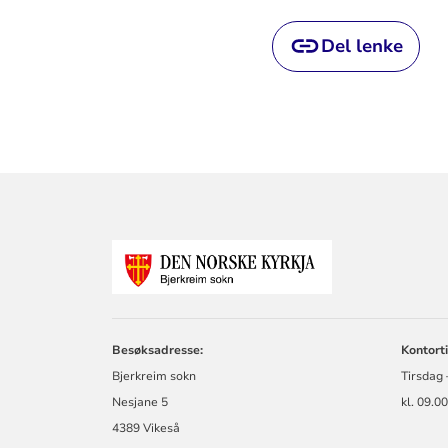
Del lenke
KONTAKTINF
FOR
BJERKREIM
SOKN
Besøksadresse:
Kontorti
Bjerkreim sokn
Tirsdag 
Nesjane 5
kl. 09.0
4389 Vikeså