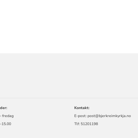
ORMASJON
der:
Kontakt:
– fredag
E-post:
post@bjerkreimkyrkja.no
0-15.00
Tlf:
51201198