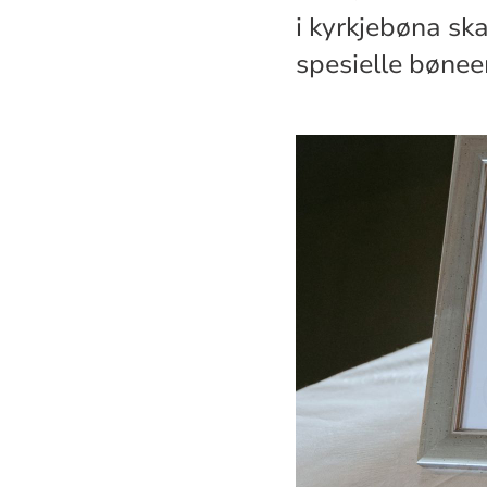
i kyrkjebøna sk
spesielle bøne