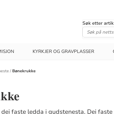
Søk etter arti
MISJON
KYRKJER OG GRAVPLASSER
neste
Bønekrukke
ukke
v dei faste ledda i gudstenesta. Dei fast