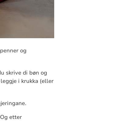
r penner og
u skrive di bøn og
eggje i krukka (eller
gjeringane.
 Og etter