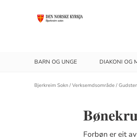
BARN OG UNGE
DIAKONI OG 
Brødsmulesti
Bjerkreim Sokn
Verksemdsområde
Gudste
Bønekr
Forbøn er eit a