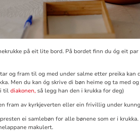
ønekrukke på eit lite bord. På bordet finn du óg eit pa
tar og fram til og med under salme etter preika kan d
kka. Men du kan óg skrive di bøn heime og ta med og l
 til
diakonen,
så legg han den i krukka for deg)
n fram av kyrkjeverten eller ein frivillig under kunn
resten ei samlebøn for alle bønene som er i krukka.
nelappane makulert.