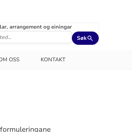
klar, arrangement og einingar
Søk
OM OSS
KONTAKT
e formuleringane