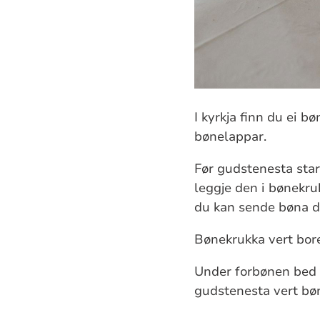
I kyrkja finn du ei b
bønelappar.
Før gudstenesta star
leggje den i bønekru
du kan sende bøna di
Bønekrukka vert bore
Under forbønen bed p
gudstenesta vert bø