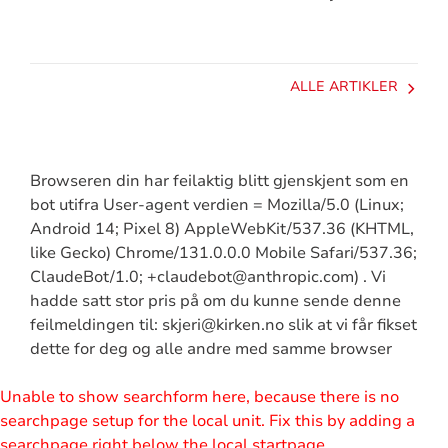
ALLE ARTIKLER
Browseren din har feilaktig blitt gjenskjent som en
bot utifra User-agent verdien = Mozilla/5.0 (Linux;
Android 14; Pixel 8) AppleWebKit/537.36 (KHTML,
like Gecko) Chrome/131.0.0.0 Mobile Safari/537.36;
ClaudeBot/1.0; +claudebot@anthropic.com) . Vi
hadde satt stor pris på om du kunne sende denne
feilmeldingen til: skjeri@kirken.no slik at vi får fikset
dette for deg og alle andre med samme browser
Unable to show searchform here, because there is no
searchpage setup for the local unit. Fix this by adding a
searchpage right below the local startpage