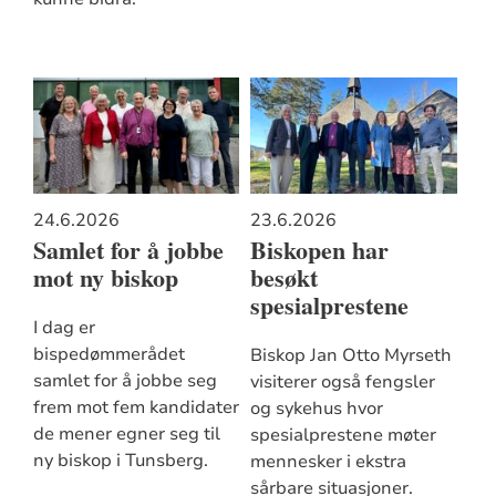
24.6.2026
23.6.2026
Samlet for å jobbe
Biskopen har
mot ny biskop
besøkt
spesialprestene
I dag er
bispedømmerådet
Biskop Jan Otto Myrseth
samlet for å jobbe seg
visiterer også fengsler
frem mot fem kandidater
og sykehus hvor
de mener egner seg til
spesialprestene møter
ny biskop i Tunsberg.
mennesker i ekstra
sårbare situasjoner.