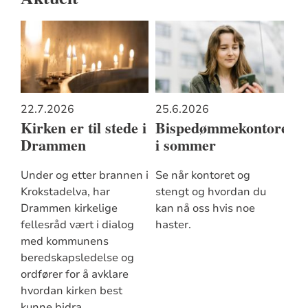
22.7.2026
25.6.2026
Kirken er til stede i
Bispedømmekontoret
Drammen
i sommer
Under og etter brannen i
Se når kontoret og
Krokstadelva, har
stengt og hvordan du
Drammen kirkelige
kan nå oss hvis noe
fellesråd vært i dialog
haster.
med kommunens
beredskapsledelse og
ordfører for å avklare
hvordan kirken best
kunne bidra.