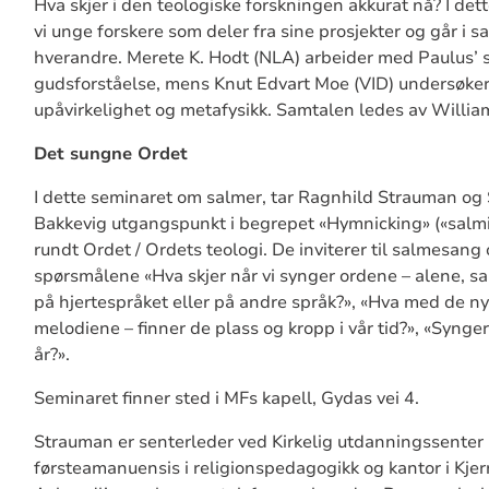
Hva skjer i den teologiske forskningen akkurat nå? I de
vi unge forskere som deler fra sine prosjekter og går i 
hverandre. Merete K. Hodt (NLA) arbeider med Paulus’ s
gudsforståelse, mens Knut Edvart Moe (VID) undersøke
upåvirkelighet og metafysikk. Samtalen ledes av Willi
Det sungne Ordet
I dette seminaret om salmer, tar Ragnhild Strauman og 
Bakkevig utgangspunkt i begrepet «Hymnicking» («salmi
rundt Ordet / Ordets teologi. De inviterer til salmesang 
spørsmålene «Hva skjer når vi synger ordene – alene,
på hjertespråket eller på andre språk?», «Hva med de n
melodiene – finner de plass og kropp i vår tid?», «Synge
år?».
Seminaret finner sted i MFs kapell, Gydas vei 4.
Strauman er senterleder ved Kirkelig utdanningssenter
førsteamanuensis i religionspedagogikk og kantor i Kjerr