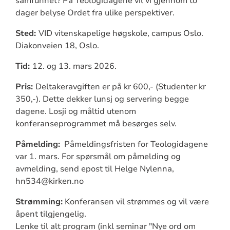
samfunnet? På Teologidagene vil vi gjennom to
dager belyse Ordet fra ulike perspektiver.
Sted:
VID vitenskapelige høgskole, campus Oslo.
Diakonveien 18, Oslo.
Tid:
12. og 13. mars 2026.
Pris:
Deltakeravgiften er på kr 600,- (Studenter kr
350,-). Dette dekker lunsj og servering begge
dagene. Losji og måltid utenom
konferanseprogrammet må besørges selv.
Påmelding:
Påmeldingsfristen for Teologidagene
var 1. mars. For spørsmål om påmelding og
avmelding, send epost til Helge Nylenna,
hn534@kirken.no
Strømming:
Konferansen vil strømmes og vil være
åpent tilgjengelig.
Lenke til alt program (inkl seminar "Nye ord om