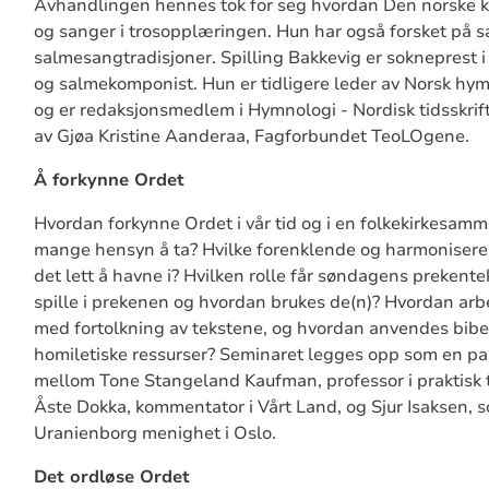
Avhandlingen hennes tok for seg hvordan Den norske ki
og sanger i trosopplæringen. Hun har også forsket på 
salmesangtradisjoner. Spilling Bakkevig er sokneprest i
og salmekomponist. Hun er tidligere leder av Norsk hy
og er redaksjonsmedlem i Hymnologi - Nordisk tidsskrif
av Gjøa Kristine Aanderaa, Fagforbundet TeoLOgene.
Å forkynne Ordet
Hvordan forkynne Ordet i vår tid og i en folkekirkesam
mange hensyn å ta? Hvilke forenklende og harmoniseren
det lett å havne i? Hvilken rolle får søndagens prekentek
spille i prekenen og hvordan brukes de(n)? Hvordan arb
med fortolkning av tekstene, og hvordan anvendes bibe
homiletiske ressurser? Seminaret legges opp som en p
mellom Tone Stangeland Kaufman, professor i praktisk 
Åste Dokka, kommentator i Vårt Land, og Sjur Isaksen, s
Uranienborg menighet i Oslo.
Det ordløse Ordet