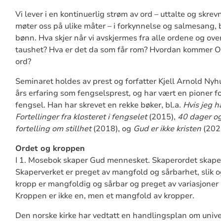
Vi lever i en kontinuerlig strøm av ord – uttalte og skre
møter oss på ulike måter – i forkynnelse og salmesang, 
bønn. Hva skjer når vi avskjermes fra alle ordene og overl
taushet? Hva er det da som får rom? Hvordan kommer Or
ord?
Seminaret holdes av prest og forfatter Kjell Arnold Ny
års erfaring som fengselsprest, og har vært en pioner fo
fengsel. Han har skrevet en rekke bøker, bl.a.
Hvis jeg ha
Fortellinger fra klosteret i fengselet
(2015),
40 dager og
fortelling om stillhet
(2018), og
Gud er ikke kristen
(202
Ordet og kroppen
I 1. Mosebok skaper Gud mennesket. Skaperordet skape
Skaperverket er preget av mangfold og sårbarhet, slik
kropp er mangfoldig og sårbar og preget av variasjoner 
Kroppen er ikke en, men et mangfold av kropper.
Den norske kirke har vedtatt en handlingsplan om unive