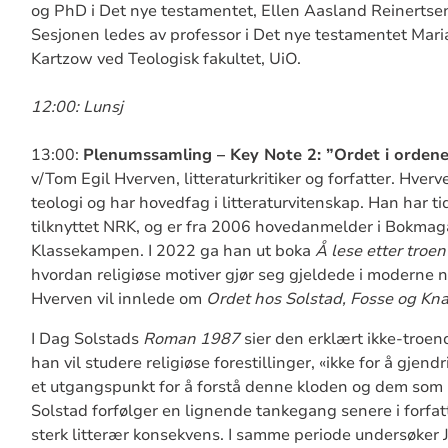
og PhD i Det nye testamentet, Ellen Aasland Reinertsen
Sesjonen ledes av professor i Det nye testamentet Mar
Kartzow ved Teologisk fakultet, UiO.
12:00: Lunsj
13:00:
Plenumssamling – Key Note 2: ”Ordet i orden
v/Tom Egil Hverven, litteraturkritiker og forfatter. Hverv
teologi og har hovedfag i litteraturvitenskap. Han har ti
tilknyttet NRK, og er fra 2006 hovedanmelder i Bokmaga
Klassekampen. I 2022 ga han ut boka
Å lese etter troe
hvordan religiøse motiver gjør seg gjeldede i moderne no
Hverven vil innlede om
Ordet hos Solstad, Fosse og Kn
I Dag Solstads
Roman 1987
sier den erklært ikke-troend
han vil studere religiøse forestillinger, «ikke for å gje
et utgangspunkt for å forstå denne kloden og dem som 
Solstad forfølger en lignende tankegang senere i forfa
sterk litterær konsekvens. I samme periode undersøker 