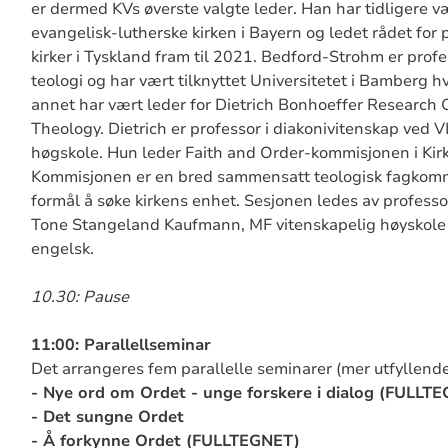
er dermed KVs øverste valgte leder. Han har tidligere v
evangelisk-lutherske kirken i Bayern og ledet rådet for 
kirker i Tyskland fram til 2021. Bedford-Strohm er profe
teologi og har vært tilknyttet Universitetet i Bamberg h
annet har vært leder for Dietrich Bonhoeffer Research C
Theology. Dietrich er professor i diakonivitenskap ved V
høgskole. Hun leder Faith and Order-kommisjonen i Kir
Kommisjonen er en bred sammensatt teologisk fagkomm
formål å søke kirkens enhet. Sesjonen ledes av professor
Tone Stangeland Kaufmann, MF vitenskapelig høyskole 
engelsk.
10.30: Pause
11:00: Parallellseminar
Det arrangeres fem parallelle seminarer (mer utfyllende
- Nye ord om Ordet - unge forskere i dialog (FULLT
- Det sungne Ordet
- Å forkynne Ordet (FULLTEGNET)