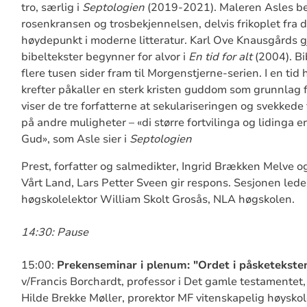
tro, særlig i
Septologien
(2019-2021). Maleren Asles b
rosenkransen og trosbekjennelsen, delvis frikoplet fra d
høydepunkt i moderne litteratur. Karl Ove Knausgårds g
bibeltekster begynner for alvor i
En tid for alt
(2004). Bi
flere tusen sider fram til Morgenstjerne-serien. I en tid
krefter påkaller en sterk kristen guddom som grunnlag fo
viser de tre forfatterne at sekulariseringen og svekkede 
på andre muligheter – «di større fortvilinga og lidinga er
Gud», som Asle sier i
Septologien
Prest, forfatter og salmedikter, Ingrid Brækken Melve og
Vårt Land, Lars Petter Sveen gir respons. Sesjonen lede
høgskolelektor William Skolt Grosås, NLA høgskolen.
14:30: Pause
15:00:
Prekenseminar i plenum: "Ordet i påsketekste
v/Francis Borchardt, professor i Det gamle testamentet
Hilde Brekke Møller, prorektor MF vitenskapelig høyskol