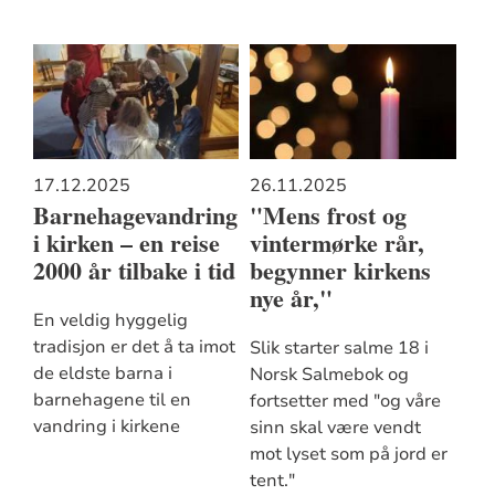
17.12.2025
26.11.2025
Barnehagevandring
"Mens frost og
i kirken – en reise
vintermørke rår,
2000 år tilbake i tid
begynner kirkens
nye år,"
En veldig hyggelig
tradisjon er det å ta imot
Slik starter salme 18 i
de eldste barna i
Norsk Salmebok og
barnehagene til en
fortsetter med "og våre
vandring i kirkene
sinn skal være vendt
mot lyset som på jord er
tent."