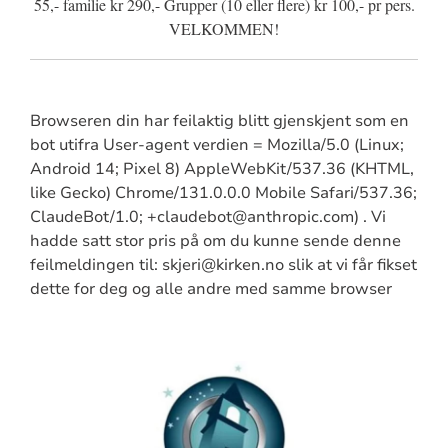
55,- familie kr 290,- Grupper (10 eller flere) kr 100,- pr pers.
VELKOMMEN!
Browseren din har feilaktig blitt gjenskjent som en
bot utifra User-agent verdien = Mozilla/5.0 (Linux;
Android 14; Pixel 8) AppleWebKit/537.36 (KHTML,
like Gecko) Chrome/131.0.0.0 Mobile Safari/537.36;
ClaudeBot/1.0; +claudebot@anthropic.com) . Vi
hadde satt stor pris på om du kunne sende denne
feilmeldingen til: skjeri@kirken.no slik at vi får fikset
dette for deg og alle andre med samme browser