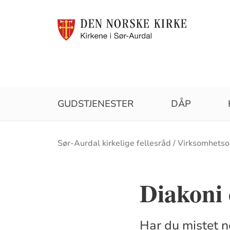
GUDSTJENESTER
DÅP
Brødsmulesti
Sør-Aurdal kirkelige fellesråd
Virksomhets
Diakoni
Har du mistet n