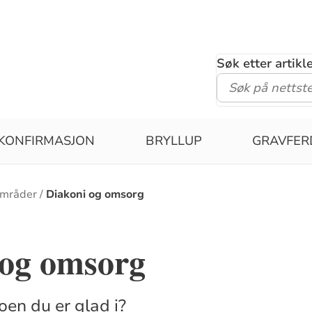
Søk etter artik
KONFIRMASJON
BRYLLUP
GRAVFER
områder
Diakoni og omsorg
 og omsorg
oen du er glad i?