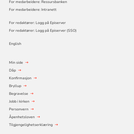
For medarbeidere: Ressursbanken
For medarbeidere: Intranett
For redaktører: Logg på Episerver
For redaktører: Logg på Episerver (SSO)
English
Min side
Dåp
Konfirmasjon
Bryllup
Begravelse
Jobb i kirken
Personvern
Åpenhetsloven
Tilgjengelighetserklæring