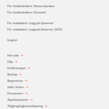
For medarbeidere: Ressursbanken
For medarbeidere: Intranett
For redaktører: Logg på Episerver
For redaktører: Logg på Episerver (SSO)
English
Min side
Dåp
Konfirmasjon
Bryllup
Begravelse
Jobb i kirken
Personvern
Åpenhetsloven
Tilgjengelighetserklæring